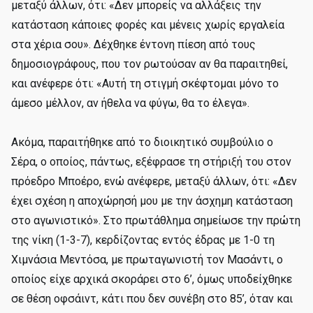
μεταξύ άλλων, ότι: «Δεν μπορείς να αλλάξεις την
κατάσταση κάποιες φορές και μένεις χωρίς εργαλεία
στα χέρια σου». Δέχθηκε έντονη πίεση από τους
δημοσιογράφους, που τον ρωτούσαν αν θα παραιτηθεί,
και ανέφερε ότι: «Αυτή τη στιγμή σκέφτομαι μόνο το
άμεσο μέλλον, αν ήθελα να φύγω, θα το έλεγα».
Ακόμα, παραιτήθηκε από το διοικητικό συμβούλιο ο
Σέρα, ο οποίος, πάντως, εξέφρασε τη στήριξή του στον
πρόεδρο Μποέρο, ενώ ανέφερε, μεταξύ άλλων, ότι: «Δεν
έχει σχέση η αποχώρησή μου με την άσχημη κατάσταση
στο αγωνιστικό». Στο πρωτάθλημα σημείωσε την πρώτη
της νίκη (1-3-7), κερδίζοντας εντός έδρας με 1-0 τη
Χιμνάσια Μεντόσα, με πρωταγωνιστή τον Μασάντι, ο
οποίος είχε αρχικά σκοράρει στο 6’, όμως υποδείχθηκε
σε θέση οφσάιντ, κάτι που δεν συνέβη στο 85’, όταν και