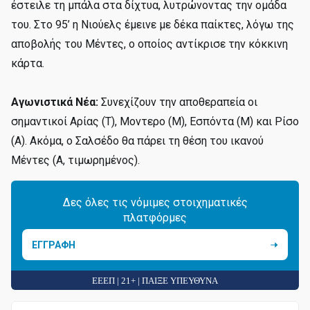
έστειλε τη μπάλα στα δίχτυα, λυτρώνοντας την ομάδα
του. Στο 95’ η Νιούελς έμεινε με δέκα παίκτες, λόγω της
αποβολής του Μέντες, ο οποίος αντίκρισε την κόκκινη
κάρτα.
Αγωνιστικά Νέα:
Συνεχίζουν την αποθεραπεία οι
σημαντικοί Αρίας (Τ), Μοντερο (Μ), Εσπόντα (Μ) και Ρίσο
(Α). Ακόμα, ο Σαλσέδο θα πάρει τη θέση του ικανού
Μέντες (Α, τιμωρημένος).
Δες όλες τις νόμιμες στοιχηματικές
πλατφόρμες
ΕΓΓΡΑΦΗ
ΕΕΕΠ | 21+ | ΠΑΙΞΕ ΥΠΕΥΘΥΝΑ