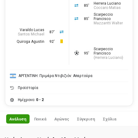
Herrera Luciano
85'
Coccaro Matias
Scarpeccio
85'
Francisco
Mazzantti Walter
Varaldo Lucas
87'
Santos Michael
Quiroga Agustin
92'
Scarpeccio
95'
Francisco
(
Herrera Luciano
)
ΑΡΓΕΝΤΙΝΗ: Πριμέρα Ντιβιζιόν: Απερτούρα
Προϊστορία
Ημίχρονο:
0 - 2
Ανάλυση
Γενικά
Αγώνας
Σύγκριση
Σχόλια