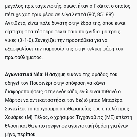
μεγάλος πρωταγωνιστής, όμως, ήταν ο Γκάιτς, ο οποίος
πέτυχε χατ τρικ μέσα σε λίγα λεπτά (80’, 85’, 88’).
Αντίθετα, είναι πολύ δυνατή στην έδρα της, όπου είναι
αήττητη στα τέσσερα τελευταία παιχνίδια, με τρεις
νίκες (3-1-0). Συνεχίζει την προσπάθεια για να
εξασφαλίσει την παρουσία της στην τελική φάση του
πρωταθλήματος.
Αγωνιστικά Νέα:
Η άσχημη εικόνα της ομάδας του
οδηγεί τον Πουσινέρι στην απόφαση να κάνει
διαφοροποιήσεις στην ενδεκάδα, ενώ είναι πιθανό ο
Μάρτσι να αντικαταστήσει τον δεξιό μπακ Μπαρέρα.
Συνεχίζει το πρόγραμμα αποθεραπείας του ο πολύτιμος
Χουάρες (Μ). Τέλος, ο χρήσιμος Τιγχάνοβιτς (ME) υπέστη
θλάση και θα επιστρέψει σε αγωνιστική δράση για έναν
μήνα, περίπου.