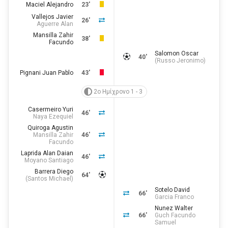
Maciel Alejandro
23'
Vallejos Javier
26'
Aguerre Alan
Mansilla Zahir
38'
Facundo
Salomon Oscar
40'
(
Russo Jeronimo
)
Pignani Juan Pablo
43'
2ο Ημίχρονο 1 - 3
Casermeiro Yuri
46'
Naya Ezequiel
Quiroga Agustin
Mansilla Zahir
46'
Facundo
Laprida Alan Daian
46'
Moyano Santiago
Barrera Diego
64'
(
Santos Michael
)
Sotelo David
66'
Garcia Franco
Nunez Walter
66'
Guch Facundo
Samuel