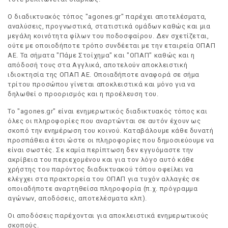
Ο διαδικτυακός τόπος "agones.gr" παρέχει αποτελέσματα,
αναλύσεις, προγνωστικά, στατιστικά ομάδων καθώς και μια
μεγάλη κοινότητα φίλων του ποδοσφαίρου. Δεν σχετίζεται,
ούτε με οποιοδήποτε τρόπο συνδέεται με την εταιρεία ΟΠΑΠ
ΑΕ. Τα σήματα "Πάμε Στοίχημα" και "ΟΠΑΠ" καθώς και η
απόδοσή τους στα Αγγλικά, αποτελούν αποκλειστική
ιδιοκτησία της ΟΠΑΠ ΑΕ. Οποιαδήποτε αναφορά σε σήμα
τρίτου προσώπου γίνεται αποκλειστικά και μόνο για να
δηλωθεί ο προορισμός και η προέλευση του.
Το "agones.gr" είναι ενημερωτικός διαδικτυακός τόπος και
όλες οι πληροφορίες που αναρτώνται σε αυτόν έχουν ως
σκοπό την ενημέρωση του κοινού. Καταβάλουμε κάθε δυνατή
προσπάθεια έτσι ώστε οι πληροφορίες που δημοσιεύουμε να
είναι σωστές. Σε καμία περίπτωση δεν εγγυόμαστε την
ακρίβεια του περιεχομένου και για τον λόγο αυτό κάθε
χρήστης του παρόντος διαδικτυακού τόπου οφείλει να
ελέγχει στα πρακτορεία του ΟΠΑΠ για τυχόν αλλαγές σε
οποιαδήποτε αναρτηθείσα πληροφορία (π.χ. πρόγραμμα
αγώνων, αποδόσεις, αποτελέσματα κλπ).
Οι αποδόσεις παρέχονται για αποκλειστικά ενημερωτικούς
σκοπούς.