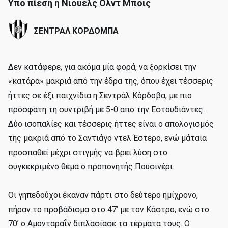
Υπό πίεση η Νιούελς Ολντ Μπόις
ΣΕΝΤΡΑΛ ΚΟΡΔΟΜΠΑ
Δεν κατάφερε, για ακόμα μία φορά, να ξορκίσει την
«κατάρα» μακριά από την έδρα της, όπου έχει τέσσερις
ήττες σε έξι παιχνίδια η Σεντράλ Κόρδοβα, με πιο
πρόσφατη τη συντριβή με 5-0 από την Εστουδιάντες.
Δύο ισοπαλίες και τέσσερις ήττες είναι ο απολογισμός
της μακριά από το Σαντιάγο ντελ Έστερο, ενώ μάταια
προσπαθεί μέχρι στιγμής να βρει λύση στο
συγκεκριμένο θέμα ο προπονητής Πουσινέρι.
Οι γηπεδούχοι έκαναν πάρτι στο δεύτερο ημίχρονο,
πήραν το προβάδισμα στο 47’ με τον Κάστρο, ενώ στο
70’ ο Αμονταραΐν διπλασίασε τα τέρματα τους. Ο