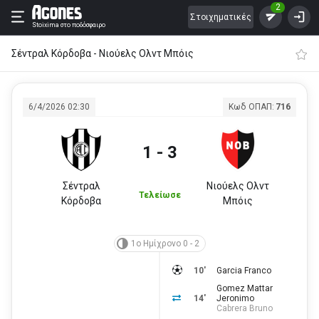
2
Στοιχηματικές
Stoixima
στο ποδόσφαιρο
Σέντραλ Κόρδοβα - Νιούελς Ολντ Μπόις
6/4/2026 02:30
Κωδ ΟΠΑΠ:
716
1 - 3
Σέντραλ
Νιούελς Ολντ
Τελείωσε
Κόρδοβα
Μπόις
1ο Ημίχρονο 0 - 2
10'
Garcia Franco
Gomez Mattar
14'
Jeronimo
Cabrera Bruno