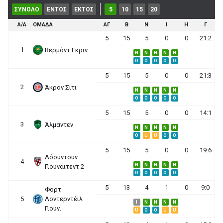
ΣΥΝΟΛΟ
ΕΝΤΟΣ
ΕΚΤΟΣ
5
10
15
20
Α/Α
ΟΜΑΔΑ
ΑΓ
Β
Ν
Ι
Η
Γ
5
15
5
0
0
21:2
1
Βερμόντ Γκριν
N
N
N
N
N
O
O
O
O
O
5
15
5
0
0
21:3
2
Άκρον Σίτι
N
N
N
N
N
O
O
O
O
O
5
15
5
0
0
14:1
3
Άλμαντεν
N
N
N
N
N
O
U
U
O
O
5
15
5
0
0
19:6
Λόουντουν
4
N
N
N
N
N
Γιουνάιτεντ 2
O
O
O
O
O
5
13
4
1
0
9:0
Φορτ
5
Λοντερντέιλ
I
N
N
N
N
Γιουν.
U
O
O
U
U