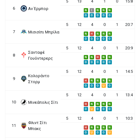
5
13
4
1
0
15:8
6
Αν Έρμπορ
N
I
N
N
N
O
O
O
O
O
5
12
4
0
1
20:7
7
Μισισίπι Μπρίλα
N
H
N
N
N
O
O
O
O
O
5
12
4
0
1
20:9
Σανταφέ
8
N
N
H
N
N
Γουόντερερς
O
O
O
O
O
5
12
4
0
1
14:5
Κολοράντο
9
H
N
N
N
N
Στορμ
O
O
O
U
O
5
12
4
0
1
13:4
10
Μινεάπολις Σίτι
H
N
N
N
N
O
U
O
O
O
5
12
4
0
1
10:3
Φλιντ Σίτι
11
H
N
N
N
N
Μπακς
O
U
O
O
U