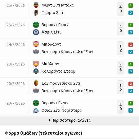
Φλιντ Σίτι Μπακς
25/7/2026
1
4
0
Πεόρια Σίτι
O
Βερμόντ Γκριν
25/7/2026
1
4
0
Άσβιλ Σίτι
O
Μπόλαρντ
24/7/2026
2
1
2
Βεντούρα Κάουντι Φιούζιον
O
Μπόλαρντ
20/7/2026
1
4
3
Κολοράντο Στορμ
O
Σαν Φραντσίσκο Σίτι
20/7/2026
2
1
6
Βεντούρα Κάουντι Φιούζιον
O
Βερμόντ Γκριν
20/7/2026
1
4
0
Όσιαν Σίτι Νορίστερς
O
+ Περισσότεροι αγώνες
Φόρμα Ομάδων (τελευταίοι αγώνες)