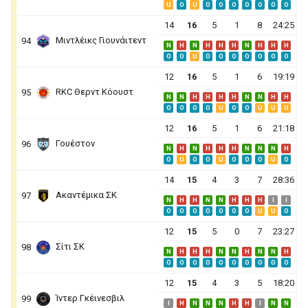
U
O
U
O
O
O
O
O
O
O
14
16
5
1
8
24:25
Μιντλέικς Γιουνάιτεντ
94
N
H
N
H
H
H
N
H
H
H
O
O
U
O
O
O
O
O
O
O
12
16
5
1
6
19:19
RKC Θερντ Κόουστ
95
N
N
H
H
H
H
N
N
H
H
O
O
O
O
U
O
O
U
U
U
12
16
5
1
6
21:18
Γουέστον
96
N
H
N
H
H
H
N
N
N
H
O
U
O
O
U
O
O
O
U
O
14
15
4
3
7
28:36
Ακαντέμικα ΣΚ
97
N
H
H
N
N
H
H
H
I
I
O
O
O
O
O
O
O
U
U
O
12
15
5
0
7
23:27
Σίτι ΣΚ
98
N
H
H
H
N
N
H
N
N
H
O
O
O
O
O
O
O
O
O
O
12
15
4
3
5
18:20
Ίντερ Γκέινεσβιλ
99
I
H
N
N
N
H
H
I
N
N