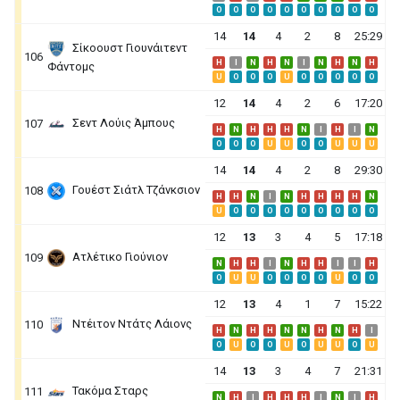
O
O
O
O
O
O
O
O
O
O
14
14
4
2
8
25:29
Σίκοουστ Γιουνάιτεντ
106
H
I
N
H
N
I
N
H
N
H
Φάντομς
U
O
O
O
U
O
O
O
O
O
12
14
4
2
6
17:20
Σεντ Λούις Άμπους
107
H
N
H
H
H
N
I
H
I
N
O
O
O
U
U
O
O
U
U
U
14
14
4
2
8
29:30
Γουέστ Σιάτλ Τζάνκσιον
108
H
H
N
I
N
H
H
H
H
N
U
O
O
O
O
O
O
O
O
O
12
13
3
4
5
17:18
Ατλέτικο Γιούνιον
109
N
H
H
I
N
H
H
I
I
H
O
U
U
O
O
O
O
U
O
O
12
13
4
1
7
15:22
Ντέιτον Ντάτς Λάιονς
110
H
N
H
H
N
N
H
N
H
I
O
U
O
O
U
O
U
U
O
U
14
13
3
4
7
21:31
Τακόμα Σταρς
111
N
H
I
H
H
H
I
N
I
H