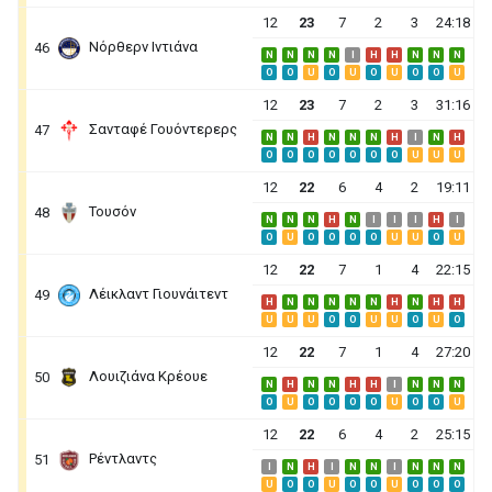
12
23
7
2
3
24:18
Νόρθερν Ιντιάνα
46
N
N
N
N
I
H
H
N
N
N
O
O
U
O
U
O
U
O
O
U
12
23
7
2
3
31:16
Σανταφέ Γουόντερερς
47
N
N
H
N
N
N
H
I
N
H
O
O
O
O
O
O
O
U
U
U
12
22
6
4
2
19:11
Τουσόν
48
N
N
N
H
N
I
I
I
H
I
O
U
O
O
O
O
U
U
O
U
12
22
7
1
4
22:15
Λέικλαντ Γιουνάιτεντ
49
H
N
N
N
N
N
H
N
H
H
U
U
U
O
O
U
U
O
U
O
12
22
7
1
4
27:20
Λουιζιάνα Κρέουε
50
N
H
N
N
H
H
I
N
N
N
O
U
O
O
O
O
U
O
O
U
12
22
6
4
2
25:15
Ρέντλαντς
51
I
N
H
I
N
N
I
N
N
N
U
O
O
U
O
O
U
O
O
O