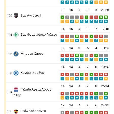
O
O
O
O
O
O
O
U
U
U
12
15
4
3
5
21:26
Σαν Αντόνιο ΙΙ
100
N
I
I
I
H
N
H
H
N
N
U
U
O
U
O
O
O
O
O
O
14
15
4
3
7
12:18
Σαν Φραντσίσκο Γκλενς
101
H
H
I
N
H
H
N
H
H
I
O
U
U
O
U
O
U
O
U
U
12
14
3
5
4
18:25
Μπρουκ Χάους
102
H
H
H
N
N
I
H
N
I
I
O
O
O
O
O
U
O
U
O
O
14
14
4
2
8
19:26
Κονέκτικατ Ρας
103
H
H
I
H
N
H
N
H
H
H
O
U
U
O
O
U
O
O
O
U
14
14
4
2
8
25:34
Φιλαδέλφεια Λόουν
104
H
I
H
H
H
H
H
N
I
N
Σταρ
U
O
O
O
O
O
O
O
U
O
12
14
4
2
6
24:31
Ρεάλ Κολοράντο
105
I
H
I
H
H
N
N
N
H
H