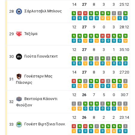
14
27
8
3
3
25:12
Σάρλοτσβιλ Μπλους
28
N
H
H
N
N
N
N
I
I
N
O
O
O
O
O
U
U
U
O
O
12
27
9
0
3
28:12
Τεξόμα
29
N
N
N
N
N
H
H
N
N
N
O
O
U
O
U
O
O
O
O
U
12
27
8
3
1
35:10
Γιούτα Γιουνάιτεντ
30
N
N
I
N
I
N
I
N
N
N
O
O
U
O
U
O
U
O
O
O
14
27
8
3
3
27:20
Γουέστερν Μας
31
H
N
I
N
N
H
I
N
N
I
Πάιονιρς
O
U
U
O
U
O
O
U
O
U
12
26
7
5
0
30:7
Βεντούρα Κάουντι
32
I
I
N
N
N
I
N
N
I
I
Φιούζιον
U
U
O
O
O
O
O
O
U
U
12
26
8
2
2
23:14
Γουέστ Βιρτζίνια Γιουν.
33
H
N
H
N
I
N
N
N
N
I
U
O
O
O
U
O
U
U
O
O