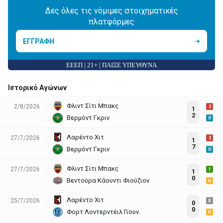
Δες όλες τις νόμιμες στοιχηματικές
πλατφόρμες
ΕΓΓΡΑΦΗ
ΕΕΕΠ | 21+ | ΠΑΙΞΕ ΥΠΕΥΘΥΝΑ
Ιστορικό Αγώνων
Φλιντ Σίτι Μπακς
2/8/2026
2
1
2
Βερμόντ Γκριν
O
Λαρέντο Χιτ
27/7/2026
2
1
7
Βερμόντ Γκριν
O
Φλιντ Σίτι Μπακς
27/7/2026
1
1
0
Βεντούρα Κάουντι Φιούζιον
U
Λαρέντο Χιτ
25/7/2026
X
0
0
Φορτ Λοντερντέιλ Γιουν.
U