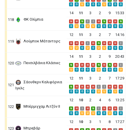
O
O
U
O
O
O
U
O
O
O
14
11
3
2
9
15:33
ΦΚ Ολίμπια
118
H
H
N
I
I
H
N
H
H
N
O
U
O
U
U
O
O
O
O
O
12
11
3
2
7
14:16
Λούμποκ Μάταντορς
119
H
H
H
I
H
N
H
H
H
I
U
U
O
U
O
U
U
O
O
O
14
11
3
2
9
20:43
Πενσιλβάνια Κλάσικς
120
N
H
H
H
H
N
H
N
H
I
U
O
O
O
O
U
O
O
O
U
12
11
3
2
7
17:29
Σάουθερν Καλιφόρνια
121
N
H
H
H
H
I
I
H
H
H
Ιγκλς
O
O
O
O
O
U
U
O
U
O
12
10
2
4
6
13:25
Μπέρμιγχαμ Λιτζόν ΙΙ
122
N
H
I
H
N
I
H
H
H
I
O
O
U
U
U
O
O
U
O
O
12
10
3
1
8
17:27
Μπρεβάρ
123