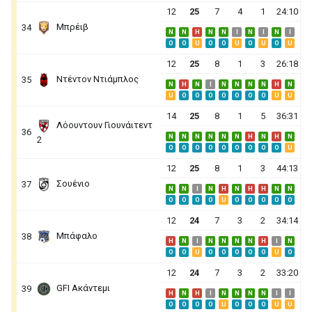
12
25
7
4
1
24:10
Μπρέιβ
34
N
N
H
N
N
I
N
I
N
I
O
O
U
O
O
U
O
U
O
U
12
25
8
1
3
26:18
Ντέντον Ντιάμπλος
35
N
H
N
I
N
N
N
N
H
N
U
O
O
O
O
O
O
O
U
U
14
25
8
1
5
36:31
Λόουντουν Γιουνάιτεντ
36
N
N
N
N
N
N
H
N
H
N
2
O
O
O
O
O
O
O
O
O
U
12
25
8
1
3
44:13
Σουένιο
37
N
N
I
N
H
N
H
H
N
N
O
O
O
O
U
O
O
O
O
O
12
24
7
3
2
34:14
Μπάφαλο
38
H
N
I
N
N
N
N
H
I
N
O
O
U
O
O
O
O
O
U
O
12
24
7
3
2
33:20
GFI Ακάντεμι
39
H
N
H
I
N
N
N
N
I
I
O
O
O
O
U
O
O
O
U
U