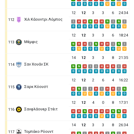
O
O
O
O
O
O
U
O
U
O
12
12
3
3
6
24:34
Χιλ Κάουντρι Λόμπος
112
I
H
H
N
H
H
N
I
N
I
O
O
O
O
O
O
U
O
O
U
12
12
3
3
6
18:24
Μέμφις
113
N
H
H
I
N
H
H
I
N
I
O
U
O
O
O
U
O
O
U
U
14
12
3
3
8
21:35
Σαν Χουάν ΣΚ
114
N
N
H
I
I
H
H
H
I
H
O
O
O
O
O
O
O
O
O
O
12
12
2
6
4
16:22
Σαρκ Κόουστ
115
H
N
I
I
H
I
H
H
I
N
O
O
U
U
O
U
O
U
O
O
12
12
4
0
8
17:31
Σανφλάουερ Στέιτ
116
H
H
N
H
H
H
H
N
N
H
O
O
O
O
O
U
O
O
U
O
14
12
3
3
8
26:34
Τομπάκο Ρόουντ
117
H
N
I
H
H
H
I
N
I
H