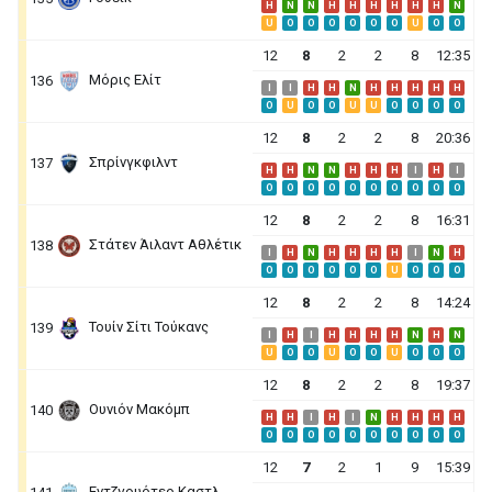
H
N
N
H
H
H
H
H
H
N
U
O
O
O
O
O
O
U
O
O
12
8
2
2
8
12:35
Μόρις Ελίτ
136
I
I
H
H
N
H
H
H
H
H
O
U
O
O
U
U
O
O
O
O
12
8
2
2
8
20:36
Σπρίνγκφιλντ
137
H
H
N
N
H
H
H
I
H
I
O
O
O
O
O
O
O
O
O
O
12
8
2
2
8
16:31
Στάτεν Άιλαντ Αθλέτικ
138
I
H
N
H
H
H
H
I
N
H
O
O
O
O
O
O
U
O
O
O
12
8
2
2
8
14:24
Τουίν Σίτι Τούκανς
139
I
H
I
H
H
H
H
N
H
N
U
O
O
U
O
O
U
O
O
O
12
8
2
2
8
19:37
Ουνιόν Μακόμπ
140
H
H
I
H
I
N
H
H
H
H
O
O
O
O
O
O
O
O
O
O
12
7
2
1
9
15:39
Εντζγουότερ Καστλ