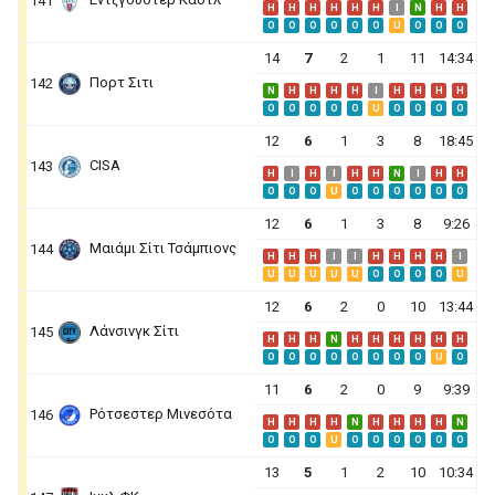
141
H
H
H
H
H
H
I
N
H
H
O
O
O
O
O
O
U
O
O
O
14
7
2
1
11
14:34
Πορτ Σιτι
142
N
H
H
H
H
I
H
H
H
H
O
O
O
O
O
U
O
O
O
O
12
6
1
3
8
18:45
CISA
143
H
I
H
I
H
H
N
I
H
H
O
O
O
U
O
O
O
O
O
O
12
6
1
3
8
9:26
Μαιάμι Σίτι Τσάμπιονς
144
H
H
H
I
I
H
H
H
H
I
U
U
U
U
U
O
O
O
O
U
12
6
2
0
10
13:44
Λάνσινγκ Σίτι
145
H
H
H
N
H
H
H
H
H
H
O
O
O
O
O
O
O
O
U
O
11
6
2
0
9
9:39
Ρότσεστερ Μινεσότα
146
H
H
H
H
N
H
H
H
H
N
O
O
O
U
O
O
O
O
O
O
13
5
1
2
10
10:34