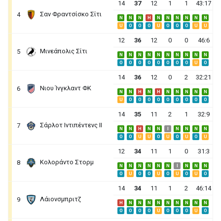
14
37
12
1
1
43:17
Σαν Φραντσίσκο Σίτι
4
N
N
N
H
N
N
N
N
N
N
U
O
O
O
U
O
O
O
U
U
12
36
12
0
0
46:6
Μινεάπολις Σίτι
5
N
N
N
N
N
N
N
N
N
N
O
O
O
O
O
O
O
O
U
O
14
36
12
0
2
32:21
Νιου Ίνγκλαντ ΦΚ
6
N
N
H
N
H
N
N
N
N
N
U
O
O
O
O
O
O
O
O
O
14
35
11
2
1
32:9
Σάρλοτ Ιντιπέντενς ΙΙ
7
N
N
H
N
N
I
N
N
N
N
O
O
U
U
O
U
O
U
O
U
12
34
11
1
0
31:3
Κολοράντο Στορμ
8
N
N
N
N
N
N
I
N
N
N
O
U
O
O
U
O
U
O
U
O
14
34
11
1
2
46:14
Λάιονσμπριτζ
9
H
N
N
N
N
N
N
N
N
N
O
O
O
O
U
O
O
O
U
O