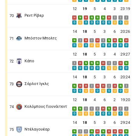
12
19
5
4
3
23:19
Ρεντ Ρίβερ
70
H
N
H
N
N
N
H
I
I
I
O
U
O
O
O
O
O
U
O
U
14
18
5
3
6
20:26
Μπόστον Μπολτς
71
N
I
H
I
H
I
N
H
N
H
O
U
O
U
U
O
O
O
O
O
12
18
5
3
4
29:27
Κάπο
72
I
H
N
N
N
H
I
I
H
N
O
O
O
O
O
O
U
U
O
O
14
18
5
3
6
20:24
Σάρλοτ Ιγκλς
73
N
H
H
I
H
H
I
H
N
I
O
O
U
U
O
U
O
U
O
U
12
18
4
6
2
19:20
Κολόμπους Γιουνάιτεντ
74
N
N
I
I
I
H
N
H
I
I
O
U
U
U
O
O
O
U
O
U
14
18
5
3
6
29:24
Ντέλαγουέαρ
75
N
I
I
N
H
N
H
H
H
N