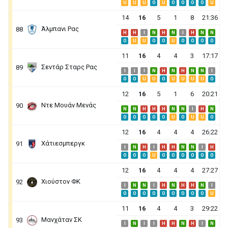
U
U
U
O
U
O
O
O
O
U
14
16
5
1
8
21:36
Άλμπανι Ρας
88
H
H
I
N
H
N
I
H
N
N
O
U
U
O
O
U
O
O
O
O
11
16
4
4
3
17:17
Σεντάρ Σταρς Ρας
89
I
I
I
N
H
N
H
N
N
I
O
O
U
U
O
U
U
U
U
O
12
16
5
1
6
20:21
Ντε Μουάν Μενάς
90
N
N
H
H
H
N
N
I
H
N
O
O
O
O
O
U
O
U
U
O
12
16
4
4
4
26:22
Χάτιεσμπεργκ
91
I
N
H
I
H
H
N
N
I
H
O
O
O
U
O
O
O
O
O
O
12
16
4
4
4
27:27
Χιούστον ΦΚ
92
I
N
N
I
H
N
H
H
N
I
O
O
O
O
O
O
O
O
O
U
11
16
4
4
3
29:22
Μανχάταν ΣΚ
93
I
N
I
I
H
H
N
H
I
N