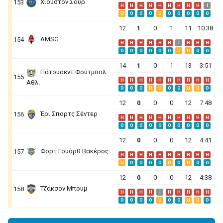
Χιούστον Σουρ
153
H
H
H
H
H
H
H
H
H
I
U
O
O
O
U
O
O
O
O
O
12
1
0
1
11
10:38
AMSG
154
H
H
H
H
H
H
I
H
H
H
O
O
O
O
O
O
U
U
O
O
14
1
0
1
13
3:51
Πάτουσεντ Φούτμπολ
155
H
H
H
H
H
H
H
H
H
H
Αθλ.
O
O
O
U
U
O
O
U
U
O
12
0
0
0
12
7:48
Έρι Σπορτς Σέντερ
156
H
H
H
H
H
H
H
H
H
H
O
O
O
O
O
O
O
O
O
O
12
0
0
0
12
4:41
Φορτ Γουόρθ Βακέρος
157
H
H
H
H
H
H
H
H
H
H
U
O
O
O
O
U
O
U
O
O
12
0
0
0
12
4:38
Τζάκσον Μπουμ
158
H
H
H
H
I
H
H
H
H
H
O
O
O
O
U
O
O
U
U
O