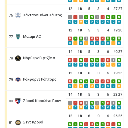
O
U
U
O
O
O
U
O
O
O
12
18
5
3
4
27:27
Χάντσον Βάλεϊ Χάμερς
76
I
H
I
N
N
I
H
N
N
N
O
O
U
O
O
O
O
O
O
O
12
18
5
3
4
19:20
Μαιάμι AC
77
H
N
N
I
H
H
H
N
N
N
O
U
O
U
O
O
O
O
U
O
14
18
5
3
6
40:27
Νόρθερν Βιρτζίνια
78
H
H
N
H
N
N
H
H
I
N
O
O
O
O
O
O
O
U
U
O
12
18
6
0
6
19:25
Ρόκφορντ Ράπτορς
79
H
N
N
N
N
H
H
H
N
N
O
U
U
O
U
O
O
O
O
U
14
18
5
3
6
23:27
Σάουθ Καρολίνα Γιουν.
80
I
H
H
I
N
I
N
H
I
N
U
O
U
O
O
U
O
O
O
O
12
18
6
0
6
26:25
Σεντ Κρουά
81
N
N
N
H
H
N
N
H
H
N