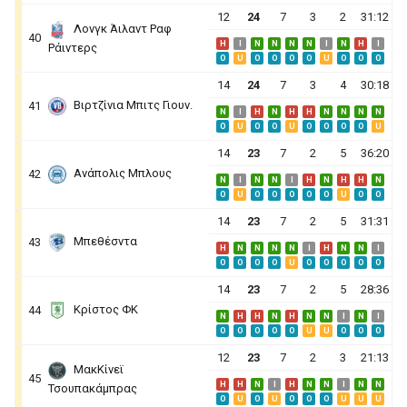
12
24
7
3
2
31:12
Λονγκ Άιλαντ Ραφ
40
H
I
N
N
N
N
I
N
H
I
Ράιντερς
O
U
O
O
O
O
U
O
O
O
14
24
7
3
4
30:18
Βιρτζίνια Μπιτς Γιουν.
41
N
I
H
N
H
H
N
N
N
N
O
U
O
O
U
O
O
O
O
U
14
23
7
2
5
36:20
Ανάπολις Μπλους
42
N
I
N
N
I
H
N
H
H
N
O
U
O
O
O
O
O
U
O
O
14
23
7
2
5
31:31
Μπεθέσντα
43
H
N
N
N
N
I
H
N
N
I
O
O
O
O
U
O
O
O
O
O
14
23
7
2
5
28:36
Κρίστος ΦΚ
44
N
H
H
N
H
N
N
I
N
I
O
O
O
O
O
U
U
O
O
O
12
23
7
2
3
21:13
ΜακΚίνεϊ
45
H
H
N
I
H
N
N
I
N
N
Τσουπακάμπρας
O
U
O
U
O
O
O
U
U
U