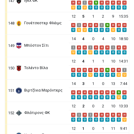
Ιγκλ ΦΚ
147
H
H
I
H
N
H
H
H
H
H
U
O
U
O
O
O
O
O
O
O
12
5
1
2
9
15:35
Γουέτσεστερ Φλέιμς
148
H
I
H
H
H
I
N
H
H
H
O
U
U
O
O
O
O
U
O
O
14
4
0
4
10
18:50
Μπόστον Σίτι
149
I
H
H
I
H
H
H
I
H
H
U
O
O
U
O
O
O
O
O
O
12
4
1
1
10
14:31
Τολέντο Βίλα
150
H
H
H
H
H
H
N
H
H
I
O
O
O
U
O
O
O
O
U
U
14
3
1
0
13
7:44
Βιρτζίνια Μαρόντερς
151
H
H
H
H
H
H
H
H
N
H
O
O
O
O
O
O
O
O
U
O
12
2
0
2
10
13:33
Φλάτιρονς ΦΚ
152
H
I
H
I
H
H
H
H
H
H
O
O
O
O
O
O
O
O
O
U
12
1
0
1
11
9:41