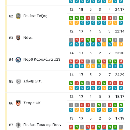
O
O
O
O
O
O
O
U
O
O
12
18
5
3
4
24:17
Γουέστ Τέξας
82
N
N
N
H
I
N
H
H
I
N
U
U
O
O
O
O
O
U
U
O
12
17
4
5
3
22:14
Νόνα
83
I
H
H
N
N
H
I
N
I
I
O
O
O
O
O
O
U
O
U
U
14
17
5
2
7
23:30
Νορθ Καρολάινα U23
84
H
H
H
I
I
N
H
N
N
H
O
O
O
U
U
O
U
O
O
O
14
17
5
2
7
24:29
Σάλεμ Σίτι
85
N
H
N
I
H
H
N
H
H
H
U
O
O
O
O
O
U
O
O
O
12
17
4
5
3
18:17
Σταρς ΦΚ
86
I
I
H
H
I
N
I
H
N
N
O
U
U
O
U
O
U
O
U
O
13
17
5
2
6
17:19
Γουέστ Τσέστερ Γιουν.
87
H
N
I
H
H
N
H
N
N
I