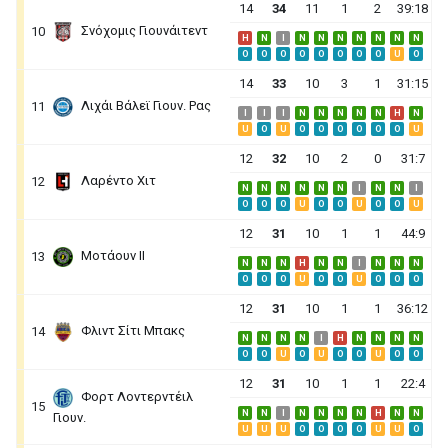
14
34
11
1
2
39:18
Σνόχομις Γιουνάιτεντ
10
H
N
I
N
N
N
N
N
N
N
O
O
O
O
O
O
O
O
U
O
14
33
10
3
1
31:15
Λιχάι Βάλεϊ Γιουν. Ρας
11
I
I
I
N
N
N
N
N
H
N
U
O
U
O
O
O
O
O
O
U
12
32
10
2
0
31:7
Λαρέντο Χιτ
12
N
N
N
N
N
N
I
N
N
I
O
O
O
U
O
O
U
O
O
U
12
31
10
1
1
44:9
Μοτάουν ΙΙ
13
N
N
N
H
N
N
I
N
N
N
O
O
O
U
O
O
U
O
O
O
12
31
10
1
1
36:12
Φλιντ Σίτι Μπακς
14
N
N
N
N
I
H
N
N
N
N
O
O
U
O
U
O
O
U
O
O
12
31
10
1
1
22:4
Φορτ Λοντερντέιλ
15
N
N
I
N
N
N
N
H
N
N
Γιουν.
U
U
U
O
O
O
O
U
U
O