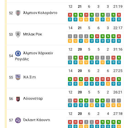
12
21
6
3
3
21:19
Άλμπιον Κολοράντο
52
H
N
N
H
N
I
N
I
N
H
O
O
U
U
O
U
O
U
O
O
14
21
5
6
3
22:17
Μπλακ Ροκ
53
I
I
I
I
N
H
N
N
N
H
U
U
O
U
O
O
O
O
O
O
12
20
5
5
2
31:16
Άλμπιον Χάρικεϊν
54
I
N
H
N
N
I
I
I
H
N
Ρογιάλς
O
O
U
U
O
O
U
O
O
O
14
20
6
2
6
27:25
Χιλ Σιτι
55
N
H
N
H
N
H
H
H
H
N
O
O
U
O
O
O
O
U
O
O
12
20
5
5
2
26:21
Λόουνσταρ
56
I
H
N
N
I
N
N
I
I
I
O
O
O
O
U
O
O
U
U
U
12
20
6
2
4
27:18
Όκλαντ Κάουντι
57
H
H
H
I
I
H
N
N
N
N
O
O
U
U
O
O
O
O
O
U