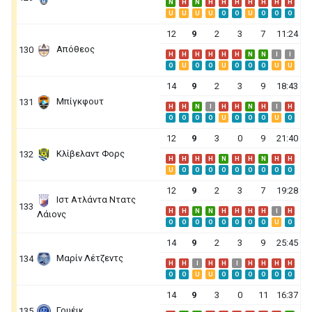
N
H
N
H
H
H
H
H
H
H
U
U
U
U
O
O
U
O
O
O
12
9
2
3
7
11:24
Απόθεος
130
H
H
H
H
H
H
N
N
I
I
O
U
O
O
U
O
O
O
U
U
14
9
2
3
9
18:43
Μπίγκφουτ
131
H
H
N
I
H
H
N
H
I
H
O
O
O
O
U
O
O
O
U
O
12
9
3
0
9
21:40
Κλίβελαντ Φορς
132
H
H
H
H
N
H
H
N
H
H
U
O
O
O
O
O
O
O
O
O
12
9
2
3
7
19:28
Ιστ Ατλάντα Ντατς
133
H
H
N
N
H
H
H
H
I
H
Λάιονς
O
O
O
O
O
O
O
O
U
O
14
9
2
3
9
25:45
Μαρίν Λέτζεντς
134
H
H
I
H
H
I
H
H
H
H
O
O
U
U
O
O
O
O
O
O
14
9
3
0
11
16:37
Γουέικ
135