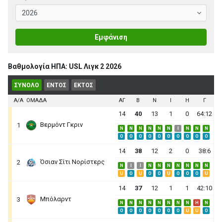
Εμφάνιση
Βαθμολογία ΗΠΑ: USL Λιγκ 2 2026
ΣΥΝΟΛΟ
ΕΝΤΟΣ
ΕΚΤΟΣ
Α/Α
ΟΜΑΔΑ
ΑΓ
B
N
I
H
Γ
14
40
13
1
0
64:12
Βερμόντ Γκριν
1
N
N
N
N
N
N
I
N
N
N
O
O
O
O
O
O
O
O
O
O
14
38
12
2
0
38:6
Όσιαν Σίτι Νορίστερς
2
N
I
I
N
N
N
N
N
N
N
U
O
U
O
O
U
O
O
O
U
14
37
12
1
1
42:10
Μπόλαρντ
3
N
N
N
N
N
N
N
N
H
N
O
O
O
O
O
O
O
U
U
O