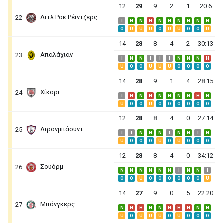
12
29
9
2
1
20:6
Λιτλ Ροκ Ρέιντζερς
22
I
N
N
H
N
N
N
N
N
N
O
U
U
U
O
U
U
O
O
U
14
28
8
4
2
30:13
Απαλάχιαν
23
I
N
N
I
I
I
N
N
N
H
U
O
O
U
U
U
O
O
O
O
14
28
9
1
4
28:15
Χίκορι
24
I
H
N
H
N
N
N
N
H
N
U
O
O
U
O
O
O
O
O
O
12
28
8
4
0
27:14
Αιρονμπάουντ
25
I
I
N
N
N
I
N
N
I
N
U
O
O
O
U
O
U
O
O
O
12
28
8
4
0
34:12
Σουόρμ
26
N
N
N
N
N
N
I
N
N
I
O
O
U
O
O
O
O
O
O
U
14
27
9
0
5
22:20
Μπάνγκερς
27
N
H
H
N
N
H
H
H
N
N
U
O
U
U
U
O
U
O
O
O