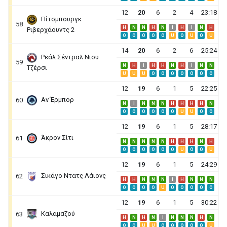
12
20
6
2
4
23:18
Πίτσμπουργκ
58
H
N
N
H
N
I
H
I
N
H
Ριβερχάουντς 2
O
O
O
O
O
U
O
U
O
U
14
20
6
2
6
25:24
Ρεάλ Σέντραλ Νιου
59
N
H
I
H
H
N
H
I
N
N
Τζέρσι
U
U
U
O
O
O
O
O
O
O
12
19
6
1
5
22:25
Αν Έρμπορ
60
N
I
N
N
N
H
H
H
H
N
O
O
O
O
O
O
U
U
O
O
12
19
6
1
5
28:17
Άκρον Σίτι
61
N
N
N
N
N
H
H
H
N
H
O
O
O
O
O
O
U
O
O
U
12
19
6
1
5
24:29
Σικάγο Ντατς Λάιονς
62
H
H
N
N
N
I
H
N
N
N
O
O
O
O
U
O
O
O
O
O
12
19
6
1
5
30:22
Καλαμαζού
63
H
N
H
N
I
N
N
N
H
N
O
O
U
U
O
O
O
O
O
U