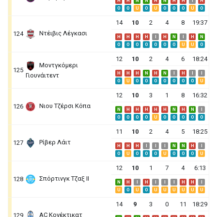
H
H
N
N
H
N
H
H
I
H
O
O
U
O
U
O
O
O
U
O
14
10
2
4
8
19:37
Ντέιβις Λέγκασι
124
H
H
H
H
I
H
N
I
H
N
O
O
O
O
O
O
O
U
U
O
12
10
2
4
6
18:24
Μοντγκόμερι
125
H
H
H
N
H
N
I
H
I
I
Γιουνάιτεντ
O
U
O
O
O
O
O
O
O
U
12
10
3
1
8
16:32
Νιου Τζέρσι Κόπα
126
N
H
H
H
H
H
N
H
N
I
O
O
O
O
U
O
O
O
O
O
11
10
2
4
5
18:25
Ρίβερ Λάιτ
127
H
H
H
I
I
I
N
N
H
I
O
U
O
O
O
U
O
O
O
U
12
10
1
7
4
6:13
Σπόρτινγκ Τζαξ ΙΙ
128
N
H
I
H
I
I
I
H
H
I
U
O
U
O
U
U
U
U
U
U
14
9
3
0
11
18:29
AC Κονέκτικατ
129