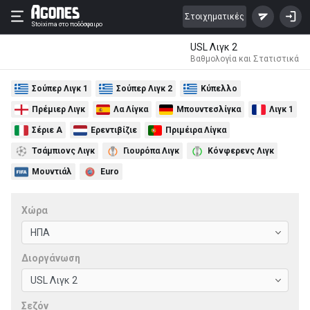
Στοιχηματικές
Stoixima
στο ποδόσφαιρο
USL Λιγκ 2
Βαθμολογία και Στατιστικά
Σούπερ Λιγκ 1
Σούπερ Λιγκ 2
Κύπελλο
Πρέμιερ Λιγκ
Λα Λίγκα
Μπουντεσλίγκα
Λιγκ 1
Σέριε Α
Ερεντιβίζιε
Πριμέιρα Λίγκα
Τσάμπιονς Λιγκ
Γιουρόπα Λιγκ
Κόνφερενς Λιγκ
Μουντιάλ
Euro
Χώρα
Διοργάνωση
Σεζόν