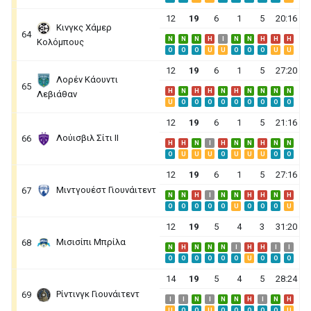
12
19
6
1
5
20:16
Κινγκς Χάμερ
64
N
N
N
H
I
N
N
H
H
H
Κολόμπους
O
O
O
U
U
O
O
O
U
U
12
19
6
1
5
27:20
Λορέν Κάουντι
65
H
N
H
H
N
H
N
N
N
N
Λεβιάθαν
U
O
O
O
O
O
O
O
O
O
12
19
6
1
5
21:16
Λούισβιλ Σίτι ΙΙ
66
H
H
N
I
H
N
N
H
N
N
O
U
U
U
O
U
U
U
O
O
12
19
6
1
5
27:16
Μιντγουέστ Γιουνάιτεντ
67
N
N
H
I
N
N
H
H
N
H
O
O
O
O
O
U
O
O
O
U
12
19
5
4
3
31:20
Μισισίπι Μπρίλα
68
N
H
N
N
N
I
H
H
I
I
O
O
O
O
O
O
U
O
O
O
14
19
5
4
5
28:24
Ρίντινγκ Γιουνάιτεντ
69
I
I
N
I
N
N
H
I
N
H
U
O
O
U
O
O
O
O
O
U