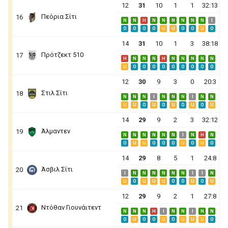
12
31
10
1
1
32:13
Πεόρια Σίτι
16
N
N
H
N
N
N
N
N
N
I
O
O
O
O
U
U
O
O
U
O
14
31
10
1
3
38:18
Πρότζεκτ 510
17
H
N
N
N
H
N
N
N
N
N
U
O
O
O
O
O
O
O
O
O
12
30
9
3
0
20:3
Στιλ Σίτι
18
N
N
N
I
N
N
N
I
N
N
U
U
O
U
O
U
O
U
O
U
14
29
9
2
3
32:12
Άλμαντεν
19
N
N
N
N
N
N
I
N
H
N
O
U
U
O
O
O
U
O
U
O
14
29
8
5
1
24:8
Άσβιλ Σίτι
20
I
N
N
N
N
N
N
I
I
N
U
O
U
U
U
O
O
U
O
U
12
29
9
2
1
27:8
Ντόθαν Γιουνάιτεντ
21
N
N
N
H
I
N
N
I
N
N
O
U
O
O
U
O
U
U
U
O