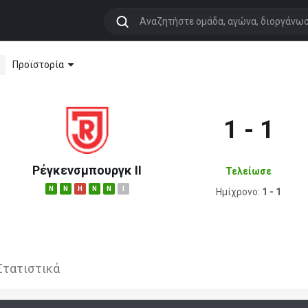
Προϊστορία
1 - 1
Ρέγκενσμπουργκ ΙΙ
Τελείωσε
N
N
H
N
N
I
Ημίχρονο:
1 - 1
Στατιστικά