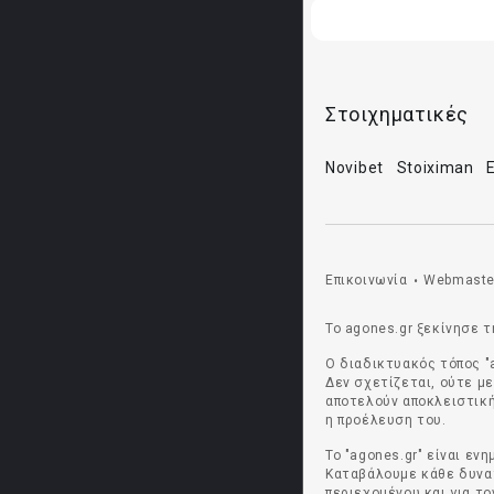
Στοιχηματικές
Novibet
Stoiximan
Επικοινωνία
Webmaste
•
Το agones.gr ξεκίνησε τ
Ο διαδικτυακός τόπος "
Δεν σχετίζεται, ούτε μ
αποτελούν αποκλειστική
η προέλευση του.
Το "agones.gr" είναι ε
Καταβάλουμε κάθε δυνατ
περιεχομένου και για τ