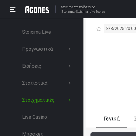
Stoixima
στο ποδόσφαιρο
Στοίχημα
Stoixima
Live Scores
8/8/2025 20:00
Stoixima Live
Προγνωστικά
Ειδήσεις
Στατιστικά
Στοιχηματικές
Live Casino
Γενικά
Μπάσκετ