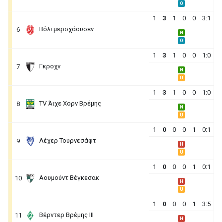
O
1
3
1
0
0
3:1
Βόλτμερσχάουσεν
6
N
O
1
3
1
0
0
1:0
Γκροχν
7
N
U
1
3
1
0
0
1:0
TV Άιχε Χορν Βρέμης
8
N
U
1
0
0
0
1
0:1
Λέχερ Τουρνεσάφτ
9
H
U
1
0
0
0
1
0:1
Αουμούντ Βέγκεσακ
10
H
U
1
0
0
0
1
3:5
Βέρντερ Βρέμης ΙΙΙ
11
H