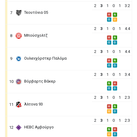
2
3
1
0
1
3:2
Τεουτόνια 05
7
H
N
O
U
2
3
1
0
1
4:4
Μπούσχολτζ
8
H
N
O
O
2
3
1
0
1
4:4
Ουλενχόρστερ Παλόμα
9
H
N
O
O
2
3
1
0
1
3:4
Βόρβαρτς Βάκερ
10
N
H
O
O
2
3
1
0
1
2:3
Άλτονα 93
11
H
N
U
O
2
3
1
0
1
2:3
HEBC Αμβούργο
12
N
H
U
O