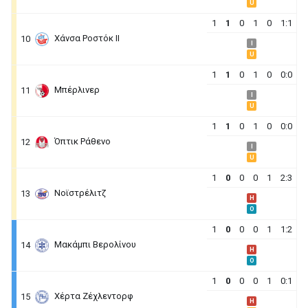
U
1
1
0
1
0
1:1
Χάνσα Ροστόκ ΙΙ
10
I
U
1
1
0
1
0
0:0
Μπέρλινερ
11
I
U
1
1
0
1
0
0:0
Όπτικ Ράθενο
12
I
U
1
0
0
0
1
2:3
Νοϊστρέλιτζ
13
H
O
1
0
0
0
1
1:2
Μακάμπι Βερολίνου
14
H
O
1
0
0
0
1
0:1
Χέρτα Ζέχλεντορφ
15
H