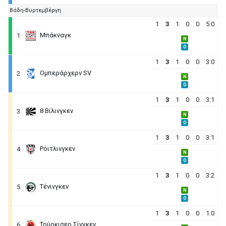
Βάδη-Βυρτεμβέργη
1
3
1
0
0
5:0
Μπάκναγκ
1
N
O
1
3
1
0
0
3:0
Ομπεράρχερν SV
2
N
O
1
3
1
0
0
3:1
8 Βίλινγκεν
3
N
O
1
3
1
0
0
3:1
Ρόιτλινγκεν
4
N
O
1
3
1
0
0
3:2
Τένινγκεν
5
N
O
1
3
1
0
0
1:0
Τούρκισερ Σίνγκεν
6