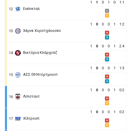
1
1
0
1
0
1:1
Ενέπεταλ
12
I
U
1
0
0
0
1
1:2
Χέρνε Χορστχάουσεν
13
H
O
1
0
0
0
1
2:4
Βικτόρια Κλάρχολζ
14
H
O
1
0
0
0
1
1:3
ΑΣΣ 09 Ντόρτμουντ
15
H
O
1
0
0
0
1
0:2
Λίπσταντ
16
H
U
1
0
0
0
1
0:2
Χίλτρουπ
17
H
U