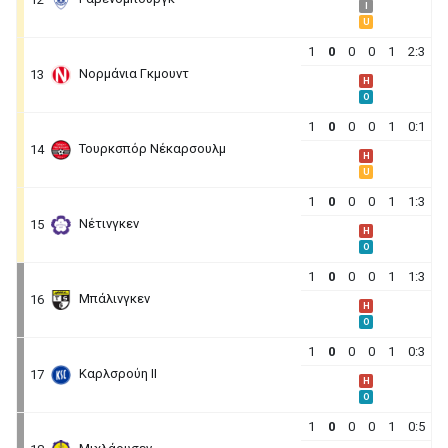
I
U
1
0
0
0
1
2:3
Νορμάνια Γκμουντ
13
H
O
1
0
0
0
1
0:1
Τουρκσπόρ Νέκαρσουλμ
14
H
U
1
0
0
0
1
1:3
Νέτινγκεν
15
H
O
1
0
0
0
1
1:3
Μπάλινγκεν
16
H
O
1
0
0
0
1
0:3
Καρλσρούη ΙΙ
17
H
O
1
0
0
0
1
0:5