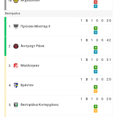
Μιχλάουσεν
18
H
O
Βεστφαλία
1
3
1
0
0
3:0
Πρόισεν Μίνστερ ΙΙ
1
N
O
1
3
1
0
0
4:2
Άιντραχτ Ράινε
2
N
O
1
3
1
0
0
3:1
Μασλίνγκεν
3
N
O
1
3
1
0
0
2:0
Βρέντεν
4
N
U
1
3
1
0
0
2:0
Βεστφάλια Κιντερχάους
5
N
U