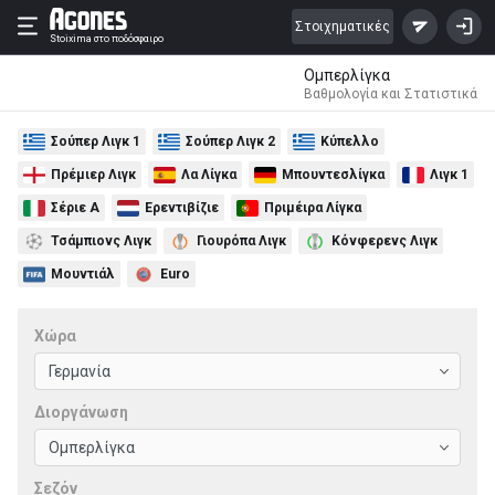
Στοιχηματικές
Stoixima
στο ποδόσφαιρο
Ομπερλίγκα
Βαθμολογία και Στατιστικά
Σούπερ Λιγκ 1
Σούπερ Λιγκ 2
Κύπελλο
Πρέμιερ Λιγκ
Λα Λίγκα
Μπουντεσλίγκα
Λιγκ 1
Σέριε Α
Ερεντιβίζιε
Πριμέιρα Λίγκα
Τσάμπιονς Λιγκ
Γιουρόπα Λιγκ
Κόνφερενς Λιγκ
Μουντιάλ
Euro
Χώρα
Διοργάνωση
Σεζόν