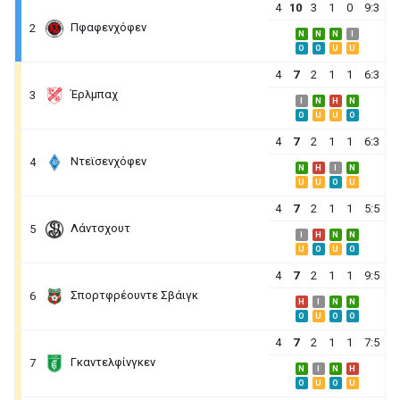
4
10
3
1
0
9:3
Πφαφενχόφεν
2
N
N
N
I
O
O
U
U
4
7
2
1
1
6:3
Έρλμπαχ
3
I
N
H
N
O
U
U
O
4
7
2
1
1
6:3
Ντεϊσενχόφεν
4
N
H
I
N
U
U
O
U
4
7
2
1
1
5:5
Λάντσχουτ
5
I
H
N
N
U
O
U
O
4
7
2
1
1
9:5
Σπορτφρέουντε Σβάιγκ
6
H
I
N
N
O
U
O
O
4
7
2
1
1
7:5
Γκαντελφίνγκεν
7
N
I
N
H
O
U
O
U