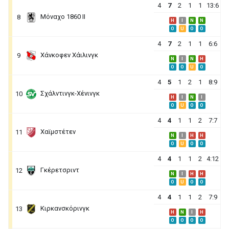
4
7
2
1
1
13:6
Μόναχο 1860 II
8
H
I
N
N
O
U
O
O
4
7
2
1
1
6:6
Χάνκοφεν Χάιλινγκ
9
N
I
N
H
O
O
U
O
4
5
1
2
1
8:9
Σχάλντινγκ-Χένινγκ
10
H
I
N
I
O
U
O
O
4
4
1
1
2
7:7
Χαϊμστέτεν
11
N
I
H
H
O
U
O
O
4
4
1
1
2
4:12
Γκέρετσριντ
12
N
I
H
H
O
U
O
O
4
4
1
1
2
7:9
Κιρκανσκόρινγκ
13
H
N
I
H
O
O
O
O