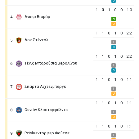
O
1
3
1
0
0
1:0
Άνκερ Βισμάρ
4
N
U
1
1
0
1
0
2:2
Λοκ Στένταλ
5
I
O
1
1
0
1
0
2:2
Τένις Μπορούσια Βερολίνου
6
I
O
1
1
0
1
0
1:1
Σπάρτα Λίχτενμπεργκ
7
I
U
1
1
0
1
0
1:1
Ουνιόν Κλοστερφέλντε
8
I
U
1
1
0
1
0
1:1
Ρεϊνίκεντορφερ Φούτσε
9
I