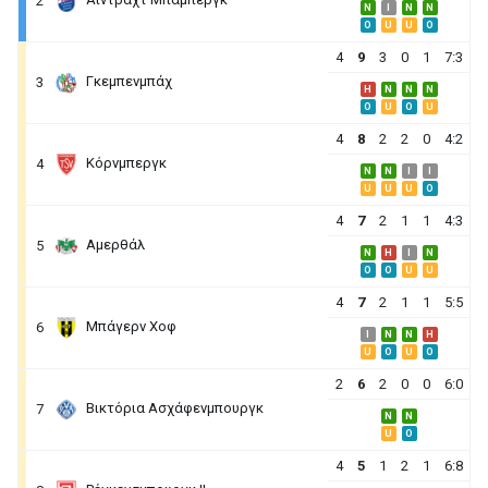
2
N
I
N
N
O
U
U
O
4
9
3
0
1
7:3
Γκεμπενμπάχ
3
H
N
N
N
O
U
O
U
4
8
2
2
0
4:2
Κόρνμπεργκ
4
N
N
I
I
U
U
U
O
4
7
2
1
1
4:3
Αμερθάλ
5
N
H
I
N
O
O
U
U
4
7
2
1
1
5:5
Μπάγερν Χοφ
6
I
N
N
H
U
O
U
O
2
6
2
0
0
6:0
Βικτόρια Ασχάφενμπουργκ
7
N
N
U
O
4
5
1
2
1
6:8