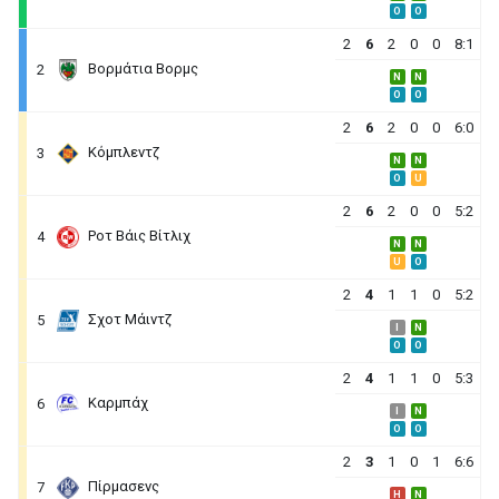
O
O
2
6
2
0
0
8:1
Βορμάτια Βορμς
2
N
N
O
O
2
6
2
0
0
6:0
Κόμπλεντζ
3
N
N
O
U
2
6
2
0
0
5:2
Ροτ Βάις Βίτλιχ
4
N
N
U
O
2
4
1
1
0
5:2
Σχοτ Μάιντζ
5
I
N
O
O
2
4
1
1
0
5:3
Καρμπάχ
6
I
N
O
O
2
3
1
0
1
6:6
Πίρμασενς
7
H
N