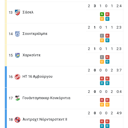
2
3
1
0
1
2:4
Σάσελ
13
N
H
U
O
2
1
0
1
1
2:3
Σουντερέλμπε
14
I
H
U
O
2
1
0
1
1
2:3
Χαρκσίντε
15
I
H
U
O
2
0
0
0
2
3:7
ΗΤ 16 Αμβούργου
16
H
H
O
O
2
0
0
0
2
0:4
Γουάντσμπεκερ Κονκόρντια
17
H
H
U
U
2
0
0
0
2
4:9
Άιντραχτ Νόρντερστεντ II
18
H
H
O
O