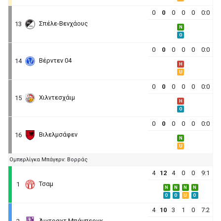
0
0
0
0
0
0:0
Σπέλε-Βενχάους
13
N
O
0
0
0
0
0
0:0
Βέρντεν 04
14
H
U
0
0
0
0
0
0:0
Χιλντεσχάιμ
15
H
O
0
0
0
0
0
0:0
Βιλελμσάφεν
16
N
U
Ομπερλίγκα Μπάγερν: Βορράς
4
12
4
0
0
9:1
Τσαμ
1
N
N
N
N
O
O
U
O
4
10
3
1
0
7:2
Άιντραχτ Μπάμπεργκ