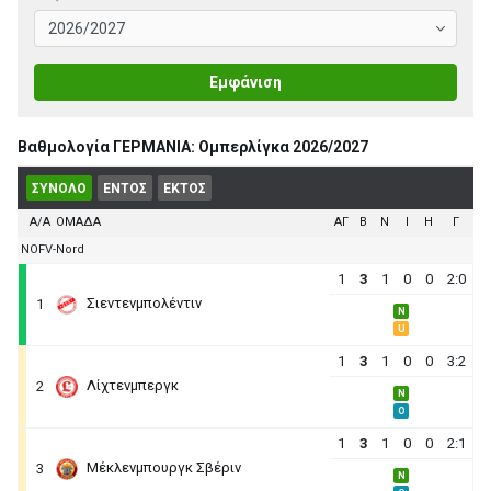
Εμφάνιση
Βαθμολογία ΓΕΡΜΑΝΙΑ: Ομπερλίγκα 2026/2027
ΣΥΝΟΛΟ
ΕΝΤΟΣ
ΕΚΤΟΣ
Α/Α
ΟΜΑΔΑ
ΑΓ
B
N
I
H
Γ
NOFV-Nord
1
3
1
0
0
2:0
Σιεντενμπολέντιν
1
N
U
1
3
1
0
0
3:2
Λίχτενμπεργκ
2
N
O
1
3
1
0
0
2:1
Μέκλενμπουργκ Σβέριν
3
N