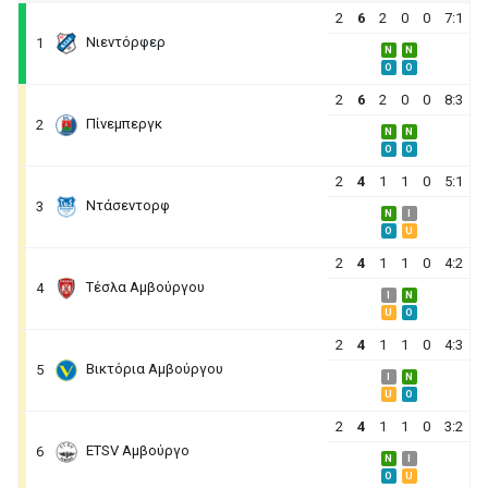
2
6
2
0
0
7:1
Νιεντόρφερ
1
N
N
O
O
2
6
2
0
0
8:3
Πίνεμπεργκ
2
N
N
O
O
2
4
1
1
0
5:1
Ντάσεντορφ
3
N
I
O
U
2
4
1
1
0
4:2
Τέσλα Αμβούργου
4
I
N
U
O
2
4
1
1
0
4:3
Βικτόρια Αμβούργου
5
I
N
U
O
2
4
1
1
0
3:2
ETSV Αμβούργο
6
N
I
O
U