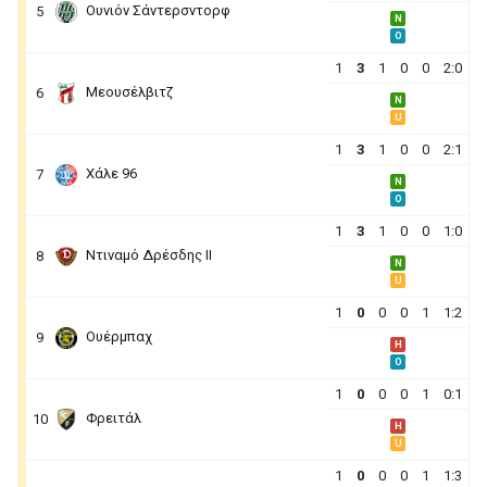
Ουνιόν Σάντερσντορφ
5
N
O
1
3
1
0
0
2:0
Μεουσέλβιτζ
6
N
U
1
3
1
0
0
2:1
Χάλε 96
7
N
O
1
3
1
0
0
1:0
Ντιναμό Δρέσδης ΙΙ
8
N
U
1
0
0
0
1
1:2
Ουέρμπαχ
9
H
O
1
0
0
0
1
0:1
Φρειτάλ
10
H
U
1
0
0
0
1
1:3