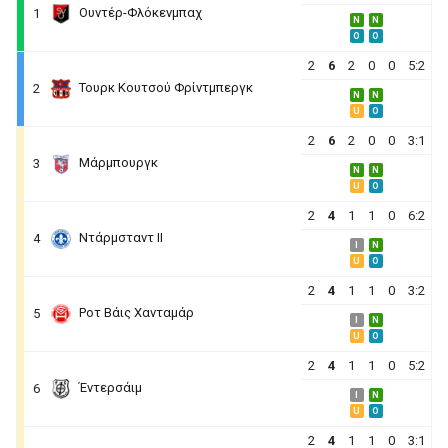
Ουντέρ-Φλόκενμπαχ
1
N
N
O
O
2
6
2
0
0
5:2
Τουρκ Κουτσού Φρίντμπεργκ
2
N
N
U
O
2
6
2
0
0
3:1
Μάρμπουργκ
3
N
N
U
O
2
4
1
1
0
6:2
Ντάρμσταντ ΙΙ
4
I
N
U
O
2
4
1
1
0
3:2
Ροτ Βάις Χανταμάρ
5
I
N
U
O
2
4
1
1
0
5:2
Έντερσάιμ
6
I
N
U
O
2
4
1
1
0
3:1