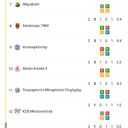
Φέρνβαλτ
7
I
N
U
U
2
3
1
0
1
5:4
Χανάουερ 1960
8
N
H
U
O
2
3
1
0
1
4:4
Χουενφέλντερ
9
H
N
U
O
2
3
1
0
1
2:2
Χέσεν Κασέλ ΙΙ
10
H
N
U
U
2
3
1
0
1
4:5
Τουραμπντίν-Μπαμπιλόν Ποχλχάιμ
11
N
H
O
O
2
1
0
1
1
1:2
ΚΣΒ Μπαουνατάλ
12
I
H
U
O
2
1
0
1
1
0:2