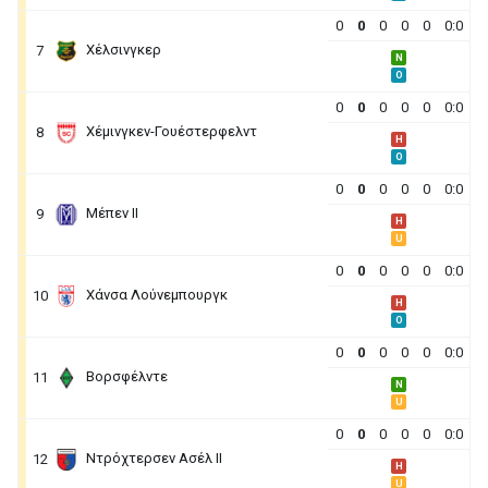
0
0
0
0
0
0:0
Χέλσινγκερ
7
N
O
0
0
0
0
0
0:0
Χέμινγκεν-Γουέστερφελντ
8
H
O
0
0
0
0
0
0:0
Μέπεν ΙΙ
9
H
U
0
0
0
0
0
0:0
Χάνσα Λούνεμπουργκ
10
H
O
0
0
0
0
0
0:0
Βορσφέλντε
11
N
U
0
0
0
0
0
0:0
Ντρόχτερσεν Ασέλ ΙΙ
12
H
U