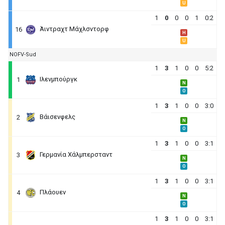
U
1
0
0
0
1
0:2
Άιντραχτ Μάχλσντορφ
16
H
U
NOFV-Sud
1
3
1
0
0
5:2
Ιλενμπούργκ
1
N
O
1
3
1
0
0
3:0
Βάισενφελς
2
N
O
1
3
1
0
0
3:1
Γερμανία Χάλμπερσταντ
3
N
O
1
3
1
0
0
3:1
Πλάουεν
4
N
O
1
3
1
0
0
3:1