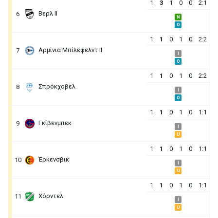
1
3
1
0
0
2:1
Βερλ ΙΙ
6
N
O
1
1
0
1
0
2:2
Αρμίνια Μπίλεφελντ ΙΙ
7
I
O
1
1
0
1
0
2:2
Σπρόκχοβελ
8
I
O
1
1
0
1
0
1:1
Γκίβενμπεκ
9
I
U
1
1
0
1
0
1:1
Έρκενσβικ
10
I
U
1
1
0
1
0
1:1
Χόρντελ
11
I
U