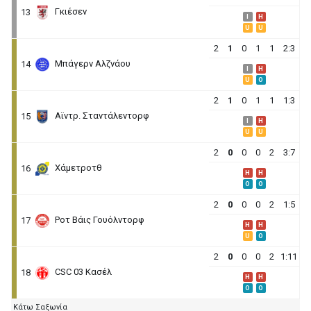
Γκιέσεν
13
I
H
U
U
2
1
0
1
1
2:3
Μπάγερν Αλζνάου
14
I
H
U
O
2
1
0
1
1
1:3
Αϊντρ. Σταντάλεντορφ
15
I
H
U
U
2
0
0
0
2
3:7
Χάμετροτθ
16
H
H
O
O
2
0
0
0
2
1:5
Ροτ Βάις Γουόλντορφ
17
H
H
U
O
2
0
0
0
2
1:11
CSC 03 Κασέλ
18
H
H
O
O
Κάτω Σαξωνία