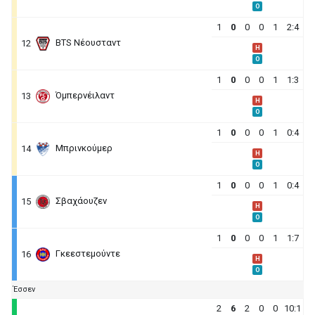
O
1
0
0
0
1
2:4
BTS Νέουσταντ
12
H
O
1
0
0
0
1
1:3
Όμπερνέιλαντ
13
H
O
1
0
0
0
1
0:4
Μπρινκούμερ
14
H
O
1
0
0
0
1
0:4
Σβαχάουζεν
15
H
O
1
0
0
0
1
1:7
Γκεεστεμούντε
16
H
O
Έσσεν
2
6
2
0
0
10:1