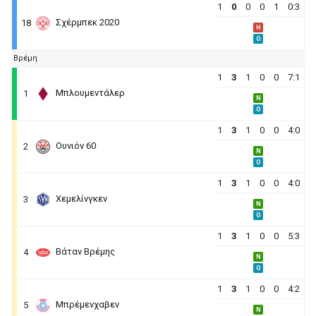
1
0
0
0
1
0:3
Σχέρμπεκ 2020
18
H
O
Βρέμη
1
3
1
0
0
7:1
Μπλουμεντάλερ
1
N
O
1
3
1
0
0
4:0
Ουνιόν 60
2
N
O
1
3
1
0
0
4:0
Χεμελίνγκεν
3
N
O
1
3
1
0
0
5:3
Βάταν Βρέμης
4
N
O
1
3
1
0
0
4:2
Μπρέμενχαβεν
5
N