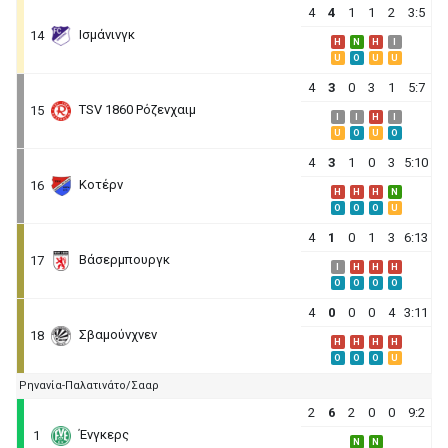
4
4
1
1
2
3:5
Ισμάνινγκ
14
H
N
H
I
U
O
U
U
4
3
0
3
1
5:7
TSV 1860 Ρόζενχαιμ
15
I
I
H
I
U
O
U
O
4
3
1
0
3
5:10
Κοτέρν
16
H
H
H
N
O
O
O
U
4
1
0
1
3
6:13
Βάσερμπουργκ
17
I
H
H
H
O
O
O
O
4
0
0
0
4
3:11
Σβαμούνχνεν
18
H
H
H
H
O
O
O
U
Ρηνανία-Παλατινάτο/Σααρ
2
6
2
0
0
9:2
Ένγκερς
1
N
N