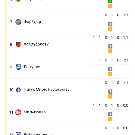
N
U
1
1
0
1
0
1:1
Φόρζχεϊμ
7
I
U
1
1
0
1
0
1:1
Χολσχάουσεν
8
I
U
1
1
0
1
0
1:1
Έσινγκεν
9
I
U
1
1
0
1
0
1:1
Γιανγκ Μπόις Ρόιτλινγκεν
10
I
U
1
1
0
1
0
0:0
Μπάλινγκερ
11
I
U
1
1
0
1
0
0:0
Ράβενσμπουργκ
12