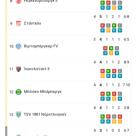
Ρέγκενσμπουργκ ΙΙ
8
N
H
I
I
O
O
U
O
4
5
1
2
1
6:8
Στάντελν
9
H
I
N
I
O
U
O
O
3
4
1
1
1
6:5
Βιρτσμπέργκερ FV
10
H
N
I
O
U
O
4
4
1
1
2
8:9
Ίνγκολσταντ ΙΙ
11
H
N
H
I
U
O
O
O
4
4
1
1
2
7:10
Μπόσκο Μπάμπεργκ
12
H
N
H
I
O
O
U
O
4
4
1
1
2
3:8
TSV 1861 Νόρντλινγκεν
13
N
H
I
H
O
O
U
U
4
3
1
0
3
6:7