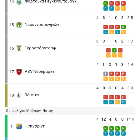
Φορτούνα Ρέγκενσμπουργκ
14
N
H
H
H
O
O
U
U
4
3
1
0
3
3:5
Νεουντρόσενφελντ
15
H
H
H
N
O
U
O
U
3
3
1
0
2
1:3
Γκροσπάρντορφ
16
H
N
H
U
U
U
4
1
0
1
3
1:4
ASV Νέουμαρκτ
17
I
H
H
H
U
U
U
U
4
0
0
0
4
3:9
Βάιντεν
18
H
H
H
H
O
O
U
O
Ομπερλίγκα Μπάγερν: Νότος
4
12
4
0
0
14:4
Πίπινσριντ
1
N
N
N
N
O
O
O
O