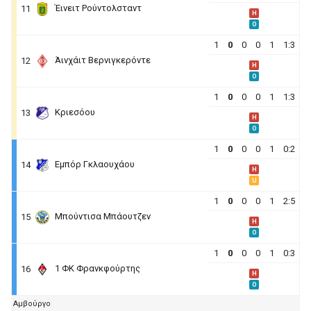
Έινειτ Ρούντολσταντ
11
H
O
1
0
0
0
1
1:3
Άινχάιτ Βερνιγκερόντε
12
H
O
1
0
0
0
1
1:3
Κριεσόου
13
H
O
1
0
0
0
1
0:2
Εμπόρ Γκλαουχάου
14
H
U
1
0
0
0
1
2:5
Μπούντισα Μπάουτζεν
15
H
O
1
0
0
0
1
0:3
1 ΦΚ Φρανκφούρτης
16
H
O
Αμβούργο