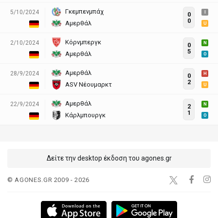
Γκεμπενμπάχ
5/10/2024
I
0
0
Αμερθάλ
U
Κόρνμπεργκ
2/10/2024
N
0
5
Αμερθάλ
O
Αμερθάλ
28/9/2024
H
0
2
ASV Νέουμαρκτ
U
Αμερθάλ
22/9/2024
N
2
1
Κάρλμπουργκ
O
Δείτε την desktop έκδοση του agones.gr
© AGONES.GR 2009 - 2026