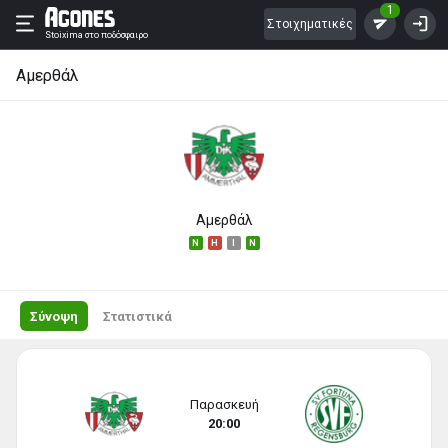
1
Στοιχηματικές
Stoixima
στο ποδόσφαιρο
Αμερθάλ
Αμερθάλ
N
H
I
N
Σύνοψη
Στατιστικά
Παρασκευή
20:00