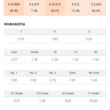
€ 33,884
€ 5,079
€ 29,673
€ 512
€ 3,304
49.4%
7.4%
43.2%
13.4%
86.6%
ΨΗΦΟΦΟΡΙΑ
1
X
2
2.25
2.82
3.20
Over
Under
1X
12
X2
2.37
1.45
1.28
1.32
1.52
Ημ. 1
Ημ. X
Ημ. 2
Goal
No Goal
2.90
1.85
3.75
1.97
1.65
0-1 Goals
2-3 Goals
4-6 Goals
7+ Goals
2.37
1.98
4.35
55.00