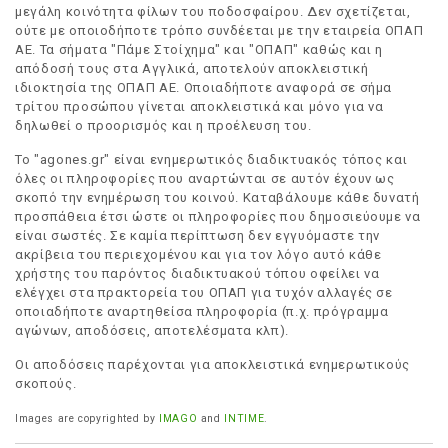
μεγάλη κοινότητα φίλων του ποδοσφαίρου. Δεν σχετίζεται,
ούτε με οποιοδήποτε τρόπο συνδέεται με την εταιρεία ΟΠΑΠ
ΑΕ. Τα σήματα "Πάμε Στοίχημα" και "ΟΠΑΠ" καθώς και η
απόδοσή τους στα Αγγλικά, αποτελούν αποκλειστική
ιδιοκτησία της ΟΠΑΠ ΑΕ. Οποιαδήποτε αναφορά σε σήμα
τρίτου προσώπου γίνεται αποκλειστικά και μόνο για να
δηλωθεί ο προορισμός και η προέλευση του.
Το "agones.gr" είναι ενημερωτικός διαδικτυακός τόπος και
όλες οι πληροφορίες που αναρτώνται σε αυτόν έχουν ως
σκοπό την ενημέρωση του κοινού. Καταβάλουμε κάθε δυνατή
προσπάθεια έτσι ώστε οι πληροφορίες που δημοσιεύουμε να
είναι σωστές. Σε καμία περίπτωση δεν εγγυόμαστε την
ακρίβεια του περιεχομένου και για τον λόγο αυτό κάθε
χρήστης του παρόντος διαδικτυακού τόπου οφείλει να
ελέγχει στα πρακτορεία του ΟΠΑΠ για τυχόν αλλαγές σε
οποιαδήποτε αναρτηθείσα πληροφορία (π.χ. πρόγραμμα
αγώνων, αποδόσεις, αποτελέσματα κλπ).
Οι αποδόσεις παρέχονται για αποκλειστικά ενημερωτικούς
σκοπούς.
Images are copyrighted by
IMAGO
and
INTIME
.