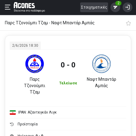
2
Στοιχηματικές
Stoixima
στο ποδόσφαιρο
Παρς Τζονούμπι Τζαμ - Ναφτ Μπαντάρ Αμπάς
2/6/2026 18:30
0 - 0
Παρς
Ναφτ Μπαντάρ
Τελείωσε
Τζονούμπι
Αμπάς
Τζαμ
ΙΡΑΝ: Αζαντεγκάν Λιγκ
Προϊστορία