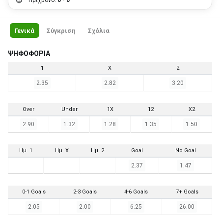
Ημίχρονο:
0 - 0
Γενικά
Σύγκριση
Σχόλια
ΨΗΦΟΦΟΡΙΑ
1
X
2
2.35
2.82
3.20
Over
Under
1X
12
X2
2.90
1.32
1.28
1.35
1.50
Ημ. 1
Ημ. X
Ημ. 2
Goal
No Goal
2.37
1.47
0-1 Goals
2-3 Goals
4-6 Goals
7+ Goals
2.05
2.00
6.25
26.00