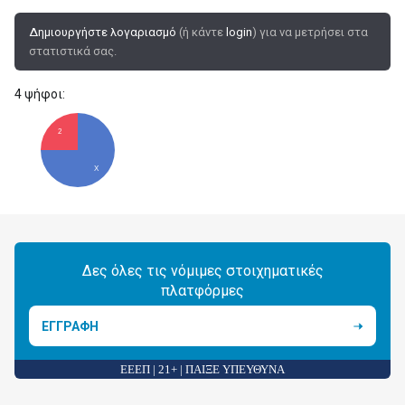
Δημιουργήστε λογαριασμό
(ή κάντε
login
) για να μετρήσει στα
στατιστικά σας.
4 ψήφοι:
2
X
Δες όλες τις νόμιμες στοιχηματικές
πλατφόρμες
ΕΓΓΡΑΦΗ
ΕΕΕΠ | 21+ | ΠΑΙΞΕ ΥΠΕΥΘΥΝΑ