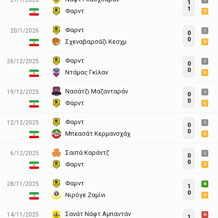
I
1
1
Φαρντ
U
Φαρντ
20/1/2026
I
0
0
Σχεναβαρσάζι Κεσχμ
U
Φαρντ
26/12/2025
I
0
0
Ντάμας Γκίλαν
U
Νασάτζι Μαζανταράν
19/12/2025
I
0
0
Φαρντ
U
Φαρντ
12/12/2025
I
0
0
Μπεασάτ Κερμανσχάχ
U
Σαιπά Καράντζ
6/12/2025
I
0
0
Φαρντ
U
Φαρντ
28/11/2025
N
1
0
Νιρόγε Ζαμίνι
U
Σανάτ Νάφτ Αμπαντάν
14/11/2025
H
1