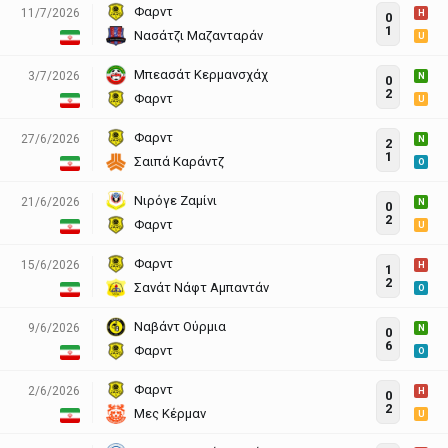
Φαρντ
11/7/2026
H
0
1
Νασάτζι Μαζανταράν
U
Μπεασάτ Κερμανσχάχ
3/7/2026
N
0
2
Φαρντ
U
Φαρντ
27/6/2026
N
2
1
Σαιπά Καράντζ
O
Νιρόγε Ζαμίνι
21/6/2026
N
0
2
Φαρντ
U
Φαρντ
15/6/2026
H
1
2
Σανάτ Νάφτ Αμπαντάν
O
Ναβάντ Ούρμια
9/6/2026
N
0
6
Φαρντ
O
Φαρντ
2/6/2026
H
0
2
Μες Κέρμαν
U