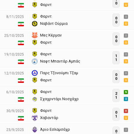
0
Φαρντ
U
Φαρντ
8/11/2025
I
0
0
Ναβάντ Ούρμια
U
Μες Κέρμαν
25/10/2025
I
0
0
Φαρντ
U
Φαρντ
19/10/2025
I
1
1
Ναφτ Μπαντάρ Αμπάς
U
Παρς Τζονούμπι Τζαμ
12/10/2025
I
0
0
Φαρντ
U
Φαρντ
6/10/2025
N
2
1
Σχαχρντάρι Νοσχάχρ
O
Φαρντ
30/9/2025
H
0
1
Χαβαντάρ
U
Άριο Εσλαμσάχρ
23/9/2025
I
0