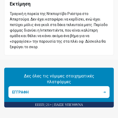
Εκτίμηση
Τραγική η πορεία της Ντεπορτίβο Ριέστρα στο
Απερτούρα. Δεν έχει καταφέρει να κερδίσει, ενώ έχει
πετύχει μόλις ένα γκολ στα δέκα τελευταία ματς. Περίοδο
φόρμας διανύει η Ιντεπεντιέντε, που είναι καλύτερη
ομάδα και θέλει να κάνει ακόμα ένα βήμα για να
«σφραγίσει» την παρουσία της στα πλέι οφ. Δύσκολα θα
ξεφύγει το σκορ.
Δες όλες τις νόμιμες στοιχηματικές
πλατφόρμες
ΕΓΓΡΑΦΗ
ΕΕΕΠ | 21+ | ΠΑΙΞΕ ΥΠΕΥΘΥΝΑ