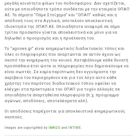
μεγάλη κοινότητα φίλων του ποδοσφαίρου. Δεν σχετίζεται,
ούτε με οποιοδήποτε τρόπο συνδέεται με την εταιρεία ΟΠΑΠ
ΑΕ. Τα σήματα "Πάμε Στοίχημα" και "ΟΠΑΠ" καθώς και η
απόδοσή τους στα Αγγλικά, αποτελούν αποκλειστική
ιδιοκτησία της ΟΠΑΠ ΑΕ. Οποιαδήποτε αναφορά σε σήμα
τρίτου προσώπου γίνεται αποκλειστικά και μόνο για να
δηλωθεί ο προορισμός και η προέλευση του.
Το "agones.gr" είναι ενημερωτικός διαδικτυακός τόπος και
όλες οι πληροφορίες που αναρτώνται σε αυτόν έχουν ως
σκοπό την ενημέρωση του κοινού. Καταβάλουμε κάθε δυνατή
προσπάθεια έτσι ώστε οι πληροφορίες που δημοσιεύουμε να
είναι σωστές. Σε καμία περίπτωση δεν εγγυόμαστε την
ακρίβεια του περιεχομένου και για τον λόγο αυτό κάθε
χρήστης του παρόντος διαδικτυακού τόπου οφείλει να
ελέγχει στα πρακτορεία του ΟΠΑΠ για τυχόν αλλαγές σε
οποιαδήποτε αναρτηθείσα πληροφορία (π.χ. πρόγραμμα
αγώνων, αποδόσεις, αποτελέσματα κλπ).
Οι αποδόσεις παρέχονται για αποκλειστικά ενημερωτικούς
σκοπούς.
Images are copyrighted by
IMAGO
and
INTIME
.