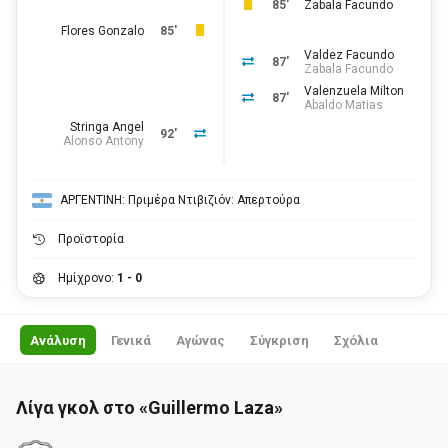
85'
Zabala Facundo
Flores Gonzalo
85'
Valdez Facundo
87'
Zabala Facundo
Valenzuela Milton
87'
Abaldo Matias
Stringa Angel
92'
Alonso Antony
ΑΡΓΕΝΤΙΝΗ: Πριμέρα Ντιβιζιόν: Απερτούρα
Προϊστορία
Ημίχρονο:
1 - 0
Ανάλυση
Γενικά
Αγώνας
Σύγκριση
Σχόλια
Λίγα γκολ στο «Guillermo Laza»