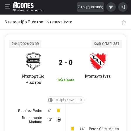
Στοιχηματικές
Stoixima
στο ποδόσφαιρο
Ντεπορτίβο Ριέστρα - Ιντεπεντιέντε
24/4/2026 23:00
Κωδ ΟΠΑΠ:
387
2 - 0
Ντεπορτίβο
Ιντεπεντιέντε
Τελείωσε
Ριέστρα
1ο Ημίχρονο 1 - 0
Ramirez Pedro
4'
Bracamonte
13'
Mariano
14'
Perez Curci Mateo