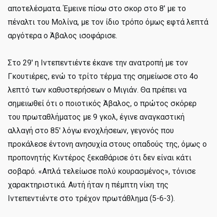
αποτελέσματα. Έμεινε πίσω στο σκορ στο 8' με το
πέναλτι του Μολίνα, με τον ίδιο τρόπο όμως εφτά λεπτά
αργότερα ο Άβαλος ισοφάρισε.
Στο 29' η Ιντεπεντιέντε έκανε την ανατροπή με τον
Γκουτιέρες, ενώ το τρίτο τέρμα της σημείωσε στο 4ο
λεπτό των καθυστερήσεων ο Μιγιάν. Θα πρέπει να
σημειωθεί ότι ο ποιοτικός Άβαλος, ο πρώτος σκόρερ
του πρωταθλήματος με 9 γκολ, έγινε αναγκαστική
αλλαγή στο 85' λόγω ενοχλήσεων, γεγονός που
προκάλεσε έντονη ανησυχία στους οπαδούς της, όμως ο
προπονητής Κιντέρος ξεκαθάρισε ότι δεν είναι κάτι
σοβαρό. «Απλά τελείωσε πολύ κουρασμένος», τόνισε
χαρακτηριστικά. Αυτή ήταν η πέμπτη νίκη της
Ιντεπεντιέντε στο τρέχον πρωτάθλημα (5-6-3).