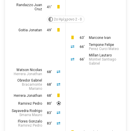
Randazzo Juan
41'
Cruz
2ο Ημίχρονο 2 - 0
Goitia Jonatan
49'
63'
Marcone Ivan
Tempone Felipe
66'
Perez Curci Mateo
Millan Lautaro
66'
Montiel Santiago
Gabriel
Watson Nicolas
68'
Herrera Jonathan
Obredor Gabriel
Bracamonte
68'
Mariano
Herrera Jonathan
68'
Ramirez Pedro
80'
Sayavedra Rodrigo
83'
Smarra Mauro
Flores Gonzalo
83'
Ramirez Pedro