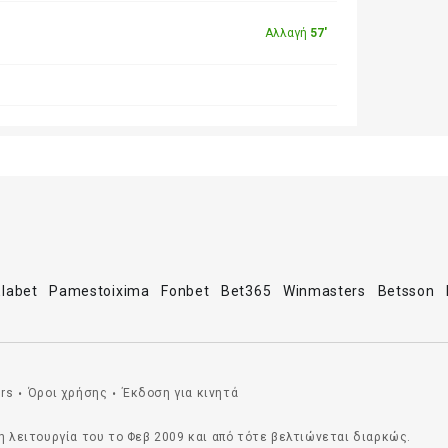
Αλλαγή
57'
Elabet
Pamestoixima
Fonbet
Bet365
Winmasters
Betsson
rs
Όροι χρήσης
Έκδοση για κινητά
•
•
η λειτουργία του το Φεβ 2009 και από τότε βελτιώνεται διαρκώς.