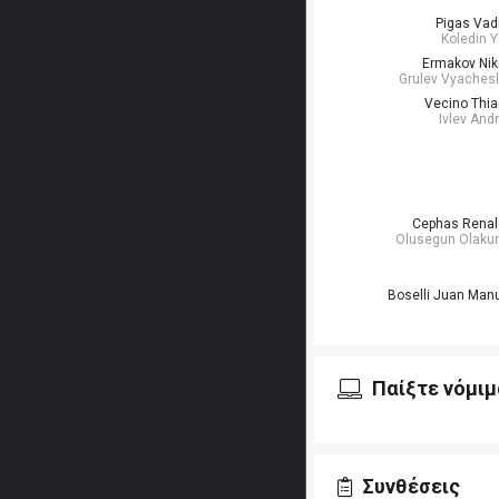
Pigas Va
Koledin Y
Ermakov Nik
Grulev Vyaches
Vecino Thi
Ivlev And
Cephas Rena
Olusegun Olaku
Boselli Juan Man
Παίξτε νόμιμ
Συνθέσεις