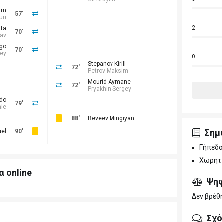
dim
57'
uri
2
ita
70'
lav
ago
70'
rey
0
Stepanov Kirill
72'
Petrov Maksim
Mourid Aymane
72'
Pryakhin Sergey
ldo
79'
nle
88'
Beveev Mingiyan
Σημ
uel
90'
Γήπεδο
Χωρητι
α online
Ψη
Δεν βρέθ
Σχό