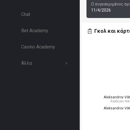
Ο συγκεκριμένος αγώ
11/4/2026
Chat
Bet Academy
Γκολ και κάρτ
Casino Academy
Άλλα
Aleksandrov Vik
Kakkoev Nik
Aleksandrov Vik