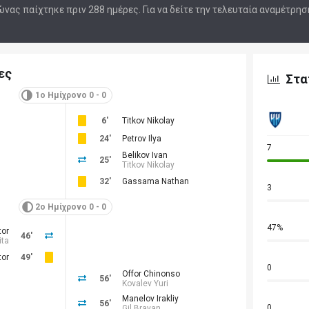
νας παίχτηκε πριν 288 ημέρες. Για να δείτε την τελευταία αναμέτρη
ες
Στα
1ο Ημίχρονο 0 - 0
6'
Titkov Nikolay
24'
Petrov Ilya
7
Belikov Ivan
25'
Titkov Nikolay
32'
Gassama Nathan
3
2ο Ημίχρονο 0 - 0
47%
tor
46'
ita
tor
49'
0
Offor Chinonso
56'
Kovalev Yuri
Manelov Irakliy
56'
0
Gil Brayan