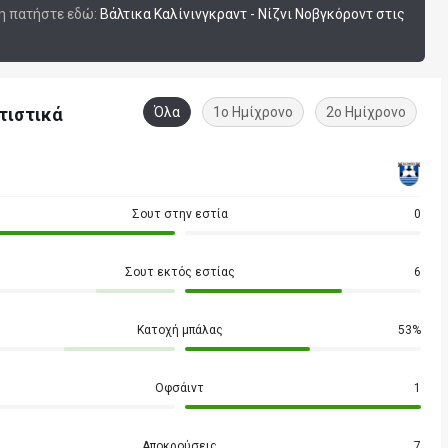
ση πατήστε εδώ:
Βάλτικα Καλίνινγκραντ - Νίζνι Νοβγκόροντ στις
τιστικά
Όλα
1ο Ημίχρονο
2ο Ημίχρονο
Σουτ στην εστία
0
Σουτ εκτός εστίας
6
Κατοχή μπάλας
53%
Οφσάιντ
1
Αποκρούσεις
7