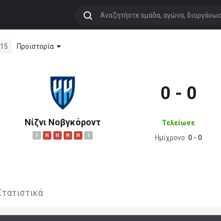
Προϊστορία
:15
0 - 0
Νίζνι Νοβγκόροντ
Τελείωσε
I
H
H
H
H
I
Ημίχρονο:
0 - 0
Στατιστικά