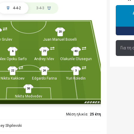
4-4-2
3-4-3
20
 Grulev
Juan Manuel Boselli
Για τη
6
77
40
Alex Opoku Sarfo
Andrey Ivlev
Olakunle Olusegun
22
24
3
Nikita Kakkoev
Edgardo Farina
Yuri Koledin
30
Nikita Medvedev
Μέση ηλικία:
25 έτη
ey Shpilevski