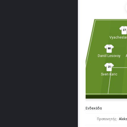
27
Vyacheslav
88
Daniil Lesovoy
25
Sven Karic
Ενδεκάδα
Προπονητής:
Aleks