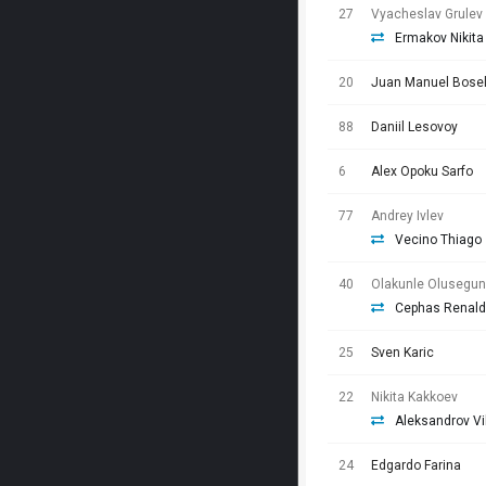
27
Vyacheslav Grulev
Ermakov Nikita
20
Juan Manuel Bosel
88
Daniil Lesovoy
6
Alex Opoku Sarfo
77
Andrey Ivlev
Vecino Thiago
40
Olakunle Olusegun
Cephas Renal
25
Sven Karic
22
Nikita Kakkoev
Aleksandrov Vi
24
Edgardo Farina