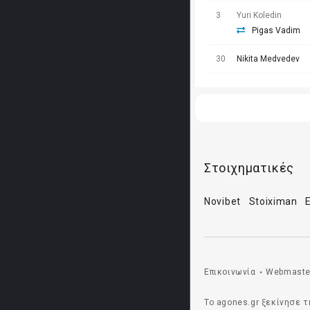
3
Yuri Koledin
Pigas Vadim
30
Nikita Medvedev
Στοιχηματικές
Novibet
Stoiximan
Επικοινωνία
Webmaste
•
Το agones.gr ξεκίνησε τ