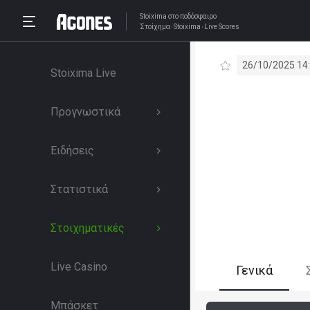
Stoixima
στο ποδόσφαιρο
Στοίχημα
Stoixima
Live Scores
26/10/2025 14
Stoixima Live
Προγνωστικά
Ειδήσεις
Στατιστικά
Στοιχηματικές
Live Casino
Γενικά
Μπάσκετ