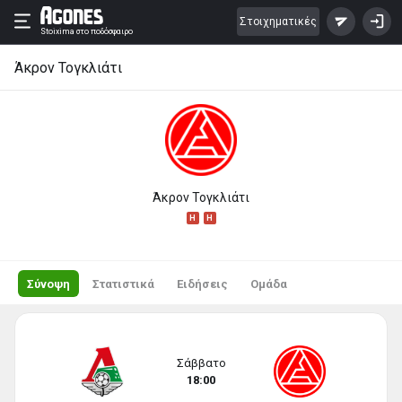
Στοιχηματικές
Stoixima
στο ποδόσφαιρο
Άκρον Τογκλιάτι
Άκρον Τογκλιάτι
H
H
Σύνοψη
Στατιστικά
Ειδήσεις
Ομάδα
Σάββατο
18:00