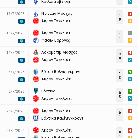
Κρίλια Σοβετόβ
O
Ντιναμό Μόσχας
18/7/2026
H
1
0
Άκρον Τογκλιάτι
U
Άκρον Τογκλιάτι
11/7/2026
I
1
1
Φάκελ Βορονέζ
U
Λοκομοτίβ Μόσχας
11/7/2026
H
3
0
Άκρον Τογκλιάτι
O
Ρότορ Βολγκογκράντ
6/7/2026
N
1
3
Άκρον Τογκλιάτι
O
Ρόντινα
2/7/2026
N
0
5
Άκρον Τογκλιάτι
O
Άκρον Τογκλιάτι
26/6/2026
H
0
1
Βάλτικα Καλίνινγκραντ
U
Άκρον Τογκλιάτι
23/5/2026
H
0
1
Ρότορ Βολγκογκράντ
U