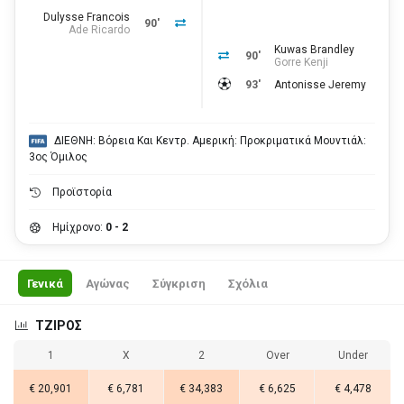
Dulysse Francois
90'
Ade Ricardo
Kuwas Brandley
90'
Gorre Kenji
93'
Antonisse Jeremy
ΔΙΕΘΝΗ: Βόρεια Και Κεντρ. Αμερική: Προκριματικά Μουντιάλ:
3ος Όμιλος
Προϊστορία
Ημίχρονο:
0 - 2
Γενικά
Αγώνας
Σύγκριση
Σχόλια
ΤΖΙΡΟΣ
1
X
2
Over
Under
€ 20,901
€ 6,781
€ 34,383
€ 6,625
€ 4,478