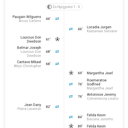
2ο Ημίχρονο 1 - 5
Paugain Wilguens
46'
Arcus Carlens
Locadia Jurgen
46'
Kastaneer Gervane
Louicius Don
61'
Deedson
Belmar Joseph
Louicius Don
68'
Deedson
Cantave Mikael
68'
Attys Christopher
69'
Margaritha Jearl
Roemeratoe
76'
Godfried
Margaritha Jearl
Antonisse Jeremy
76'
Comenencia Livano
Jean Dany
82'
Pierre Leverton
Felida Kevin
84'
Bacuna Juninho
89'
Felida Kevin