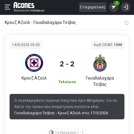
2
Στοιχηματικές
Stoixima
στο ποδόσφαιρο
Κρουζ Αζούλ - Γουαδαλαχάρα Τσίβας
14/5/2026 05:00
Κωδ ΟΠΑΠ:
1590
2 - 2
Κρουζ Αζούλ
Γουαδαλαχάρα
Τελείωσε
Τσίβας
Ο συγκεκριμένος αγώνας παίχτηκε πριν 88 ημέρες. Για να
δείτε την τελευταία αναμέτρηση πατήστε εδώ:
Γουαδαλαχάρα Τσίβας - Κρουζ Αζούλ στις 17/5/2026
1ο Ημίχρονο 1 - 1