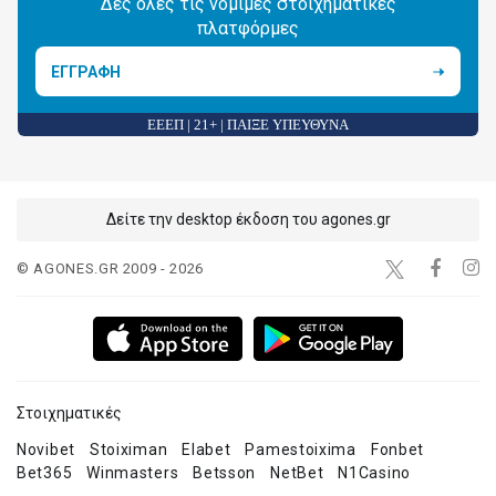
Δες όλες τις νόμιμες στοιχηματικές
πλατφόρμες
ΕΓΓΡΑΦΗ
ΕΕΕΠ | 21+ | ΠΑΙΞΕ ΥΠΕΥΘΥΝΑ
Δείτε την desktop έκδοση του agones.gr
© AGONES.GR 2009 - 2026
Στοιχηματικές
Novibet
Stoiximan
Elabet
Pamestoixima
Fonbet
Bet365
Winmasters
Betsson
NetBet
N1Casino