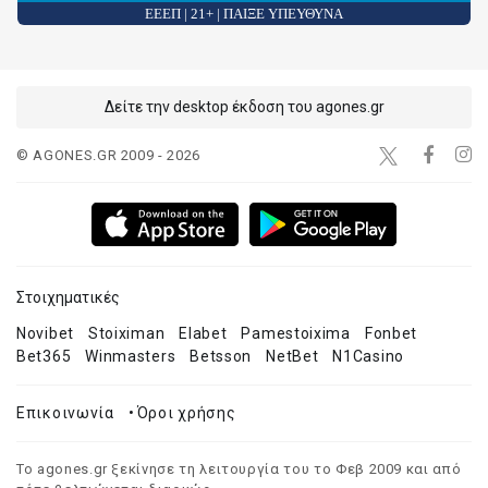
ΕΕΕΠ | 21+ | ΠΑΙΞΕ ΥΠΕΥΘΥΝΑ
Δείτε την desktop έκδοση του agones.gr
© AGONES.GR 2009 - 2026
Στοιχηματικές
Novibet
Stoiximan
Elabet
Pamestoixima
Fonbet
Bet365
Winmasters
Betsson
NetBet
N1Casino
Επικοινωνία
•
Όροι χρήσης
Το agones.gr ξεκίνησε τη λειτουργία του το Φεβ 2009 και από