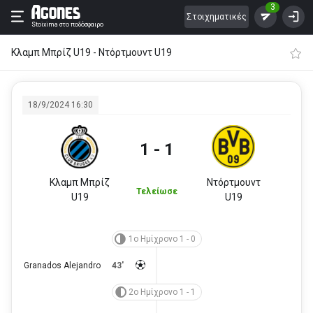
3
Στοιχηματικές
Stoixima
στο ποδόσφαιρο
Κλαμπ Μπρίζ U19 - Ντόρτμουντ U19
18/9/2024 16:30
1 - 1
Κλαμπ Μπρίζ
Ντόρτμουντ
Τελείωσε
U19
U19
1ο Ημίχρονο 1 - 0
Granados Alejandro
43'
2ο Ημίχρονο 1 - 1