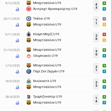
Μπαρτσελόνα U19
9/12/2025
N
4
3
Άιντραχτ Φρανκφούρτης U19
O
Τσέλσι U19
25/11/2025
I
1
1
Μπαρτσελόνα U19
U
Κλαμπ Μπρίζ U19
5/11/2025
H
2
0
Μπαρτσελόνα U19
U
Μπαρτσελόνα U19
21/10/2025
N
3
0
Ολυμπιακός U19
O
Μπαρτσελόνα U19
1/10/2025
N
2
1
Παρί Σεν Ζερμέν U19
O
Νιούκαστλ U19
18/9/2025
N
2
3
Μπαρτσελόνα U19
O
Τραμπζονσπόρ U19
28/4/2025
N
1
4
Μπαρτσελόνα U19
O