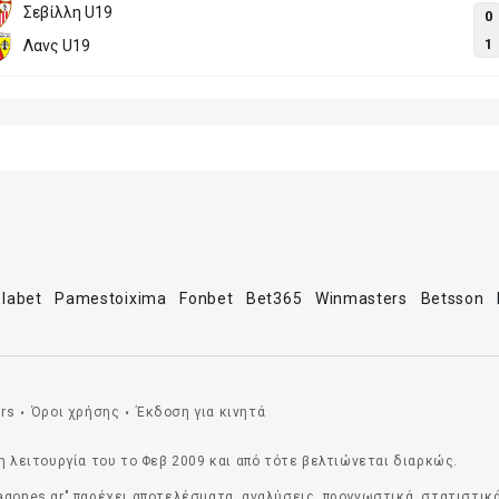
Σεβίλλη U19
0
1
Λανς U19
Elabet
Pamestoixima
Fonbet
Bet365
Winmasters
Betsson
rs
Όροι χρήσης
Έκδοση για κινητά
•
•
η λειτουργία του το Φεβ 2009 και από τότε βελτιώνεται διαρκώς.
agones.gr" παρέχει αποτελέσματα, αναλύσεις, προγνωστικά, στατιστικ