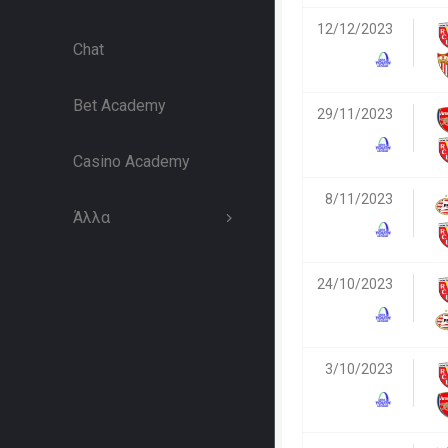
12/12/2023
Chat
Bet Academy
29/11/2023
Casino Academy
8/11/2023
Άλλα
24/10/2023
3/10/2023