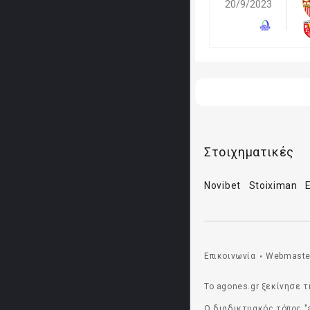
20/9/2023
Στοιχηματικές
Novibet
Stoiximan
Επικοινωνία
Webmaste
•
Το agones.gr ξεκίνησε τ
Ο διαδικτυακός τόπος "