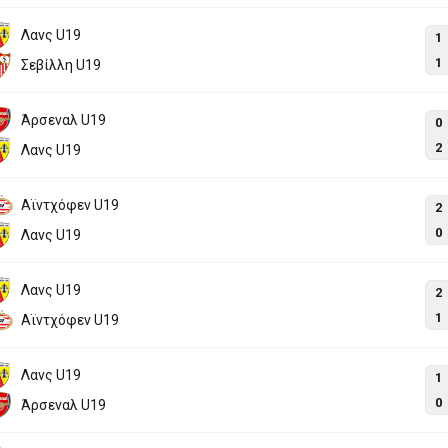
Λανς U19
1
1
Σεβίλλη U19
Άρσεναλ U19
0
2
Λανς U19
Αϊντχόφεν U19
2
0
Λανς U19
Λανς U19
2
1
Αϊντχόφεν U19
Λανς U19
1
0
Άρσεναλ U19