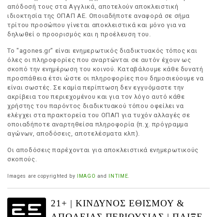
απόδοσή τους στα Αγγλικά, αποτελούν αποκλειστική
ιδιοκτησία της ΟΠΑΠ ΑΕ. Οποιαδήποτε αναφορά σε σήμα
τρίτου προσώπου γίνεται αποκλειστικά και μόνο για να
δηλωθεί ο προορισμός και η προέλευση του.
Το "agones.gr" είναι ενημερωτικός διαδικτυακός τόπος και
όλες οι πληροφορίες που αναρτώνται σε αυτόν έχουν ως
σκοπό την ενημέρωση του κοινού. Καταβάλουμε κάθε δυνατή
προσπάθεια έτσι ώστε οι πληροφορίες που δημοσιεύουμε να
είναι σωστές. Σε καμία περίπτωση δεν εγγυόμαστε την
ακρίβεια του περιεχομένου και για τον λόγο αυτό κάθε
χρήστης του παρόντος διαδικτυακού τόπου οφείλει να
ελέγχει στα πρακτορεία του ΟΠΑΠ για τυχόν αλλαγές σε
οποιαδήποτε αναρτηθείσα πληροφορία (π.χ. πρόγραμμα
αγώνων, αποδόσεις, αποτελέσματα κλπ).
Οι αποδόσεις παρέχονται για αποκλειστικά ενημερωτικούς
σκοπούς.
Images are copyrighted by
IMAGO
and
INTIME
.
21+ | ΚΙΝΔΥΝΟΣ ΕΘΙΣΜΟΥ &
ΑΠΩΛΕΙΑΣ ΠΕΡΙΟΥΣΙΑΣ | ΠΑΙΞΕ