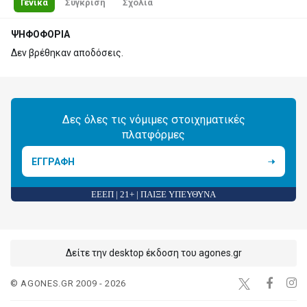
Γενικά
Σύγκριση
Σχόλια
ΨΗΦΟΦΟΡΙΑ
Δεν βρέθηκαν αποδόσεις.
Δες όλες τις νόμιμες στοιχηματικές
πλατφόρμες
ΕΓΓΡΑΦΗ
ΕΕΕΠ | 21+ | ΠΑΙΞΕ ΥΠΕΥΘΥΝΑ
Δείτε την desktop έκδοση του agones.gr
© AGONES.GR 2009 - 2026