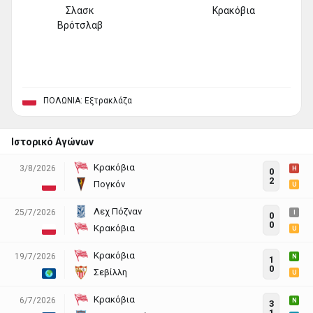
Σλασκ
Κρακόβια
Βρότσλαβ
ΠΟΛΩΝΙΑ: Εξτρακλάζα
Ιστορικό Αγώνων
Κρακόβια
3/8/2026
H
0
2
Πογκόν
U
Λεχ Πόζναν
25/7/2026
I
0
0
Κρακόβια
U
Κρακόβια
19/7/2026
N
1
0
Σεβίλλη
U
Κρακόβια
6/7/2026
N
3
1