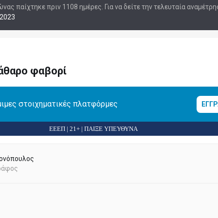
νας παίχτηκε πριν 1108 ημέρες. Για να δείτε την τελευταία αναμέτρ
/2023
άθαρο φαβορί
μιμες στοιχηματικές πλατφόρμες
ΕΓΓ
ΕΕΕΠ | 21+ | ΠΑΙΞΕ ΥΠΕΥΘΥΝΑ
ρονόπουλος
ράφος