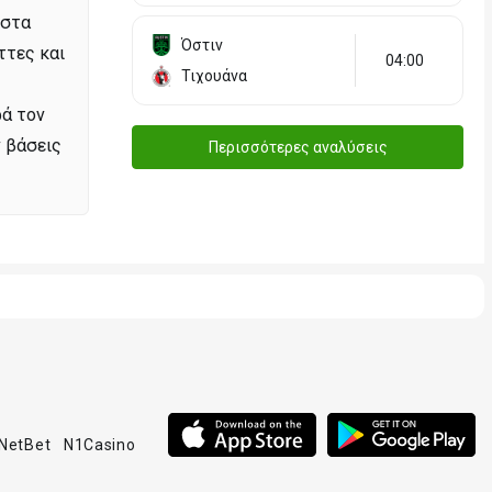
 στα
Όστιν
ττες και
04:00
Τιχουάνα
ρά τον
ν βάσεις
Περισσότερες αναλύσεις
NetBet
N1Casino