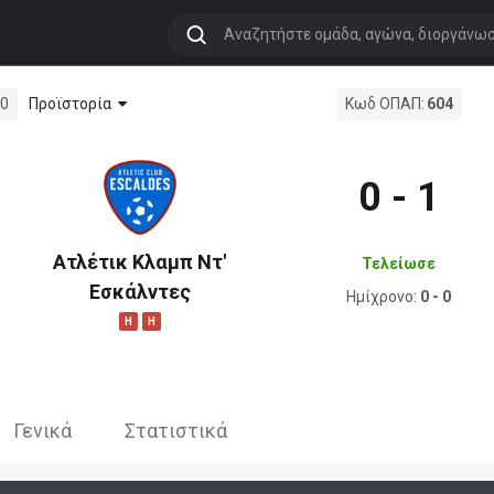
Προϊστορία
00
Κωδ ΟΠΑΠ:
604
0 - 1
Ατλέτικ Κλαμπ Ντ'
Τελείωσε
Εσκάλντες
Ημίχρονο:
0 - 0
H
H
Γενικά
Στατιστικά