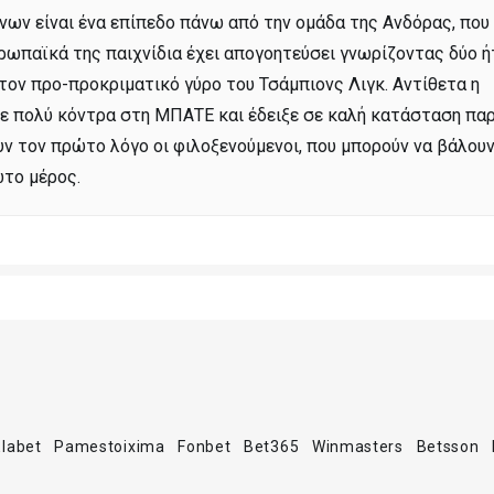
νων είναι ένα επίπεδο πάνω από την ομάδα της Ανδόρας, που
ρωπαϊκά της παιχνίδια έχει απογοητεύσει γνωρίζοντας δύο ή
τον προ-προκριματικό γύρο του Τσάμπιονς Λιγκ. Αντίθετα η
ε πολύ κόντρα στη ΜΠΑΤΕ και έδειξε σε καλή κατάσταση πα
υν τον πρώτο λόγο οι φιλοξενούμενοι, που μπορούν να βάλου
ώτο μέρος.
Elabet
Pamestoixima
Fonbet
Bet365
Winmasters
Betsson