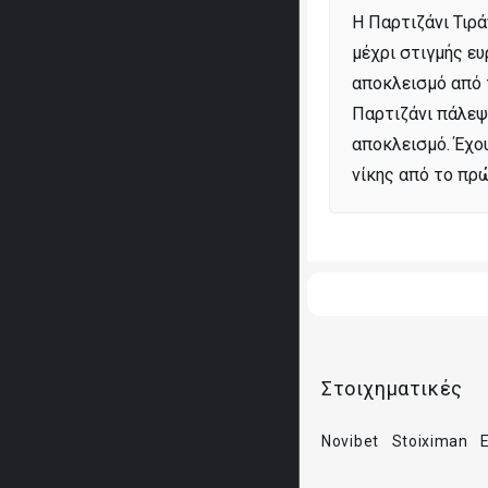
Η Παρτιζάνι Τιρά
μέχρι στιγμής ευ
αποκλεισμό από 
Παρτιζάνι πάλεψ
αποκλεισμό. Έχο
νίκης από το πρ
Στοιχηματικές
Novibet
Stoiximan