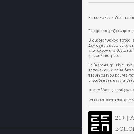
Επικοινωνία
Webmaste
•
Το agones.gr ξεκίνησε τ
Ο διαδικτυακός τόπος "
Δεν σχετίζεται, ούτε μ
αποτελούν αποκλειστική
η προέλευση του.
Το "agones.gr" είναι ε
Καταβάλουμε κάθε δυνατ
περιεχομένου και για τ
οποιαδήποτε αναρτηθείσ
Οι αποδόσεις παρέχοντα
Images are copyrighted by
IMA
21+ |
ΒΟΗΘΕ