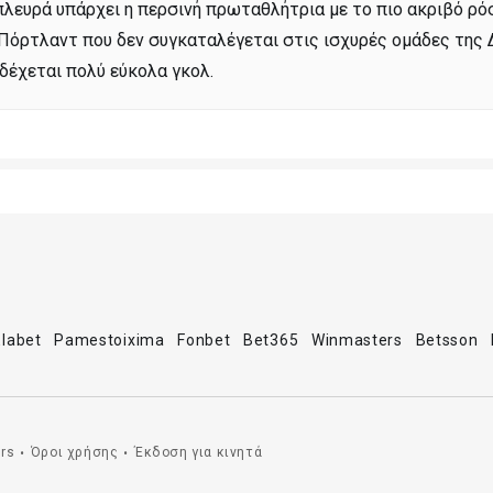
πλευρά υπάρχει η περσινή πρωταθλήτρια με το πιο ακριβό ρό
 Πόρτλαντ που δεν συγκαταλέγεται στις ισχυρές ομάδες της 
δέχεται πολύ εύκολα γκολ.
Elabet
Pamestoixima
Fonbet
Bet365
Winmasters
Betsson
rs
Όροι χρήσης
Έκδοση για κινητά
•
•