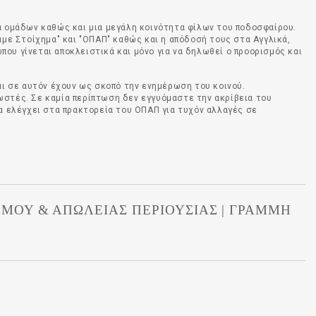
ά ομάδων καθώς και μια μεγάλη κοινότητα φίλων του ποδοσφαίρου.
άμε Στοίχημα" και "ΟΠΑΠ" καθώς και η απόδοσή τους στα Αγγλικά,
ου γίνεται αποκλειστικά και μόνο για να δηλωθεί ο προορισμός και
αι σε αυτόν έχουν ως σκοπό την ενημέρωση του κοινού.
ωστές. Σε καμία περίπτωση δεν εγγυόμαστε την ακρίβεια του
να ελέγχει στα πρακτορεία του ΟΠΑΠ για τυχόν αλλαγές σε
ΙΣΜΟΥ & ΑΠΩΛΕΙΑΣ ΠΕΡΙΟΥΣΙΑΣ | ΓΡΑΜΜΗ