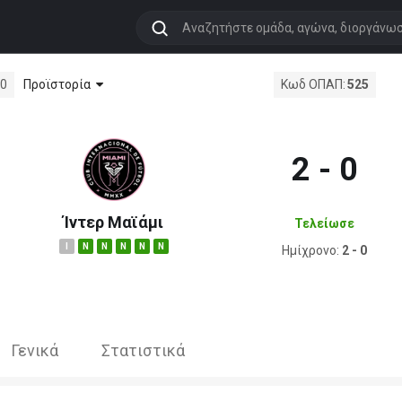
Προϊστορία
00
Κωδ ΟΠΑΠ:
525
2 - 0
Ίντερ Μαϊάμι
Τελείωσε
I
N
N
N
N
N
Ημίχρονο:
2 - 0
Γενικά
Στατιστικά