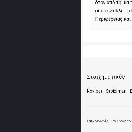
όταν από τη μία 
από την άλλη το
Περιφέρειας και 
Στοιχηματικές
Novibet
Stoiximan
Επικοινωνία
Webmaste
•