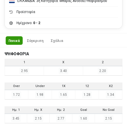
ΟΛΛΑΝΔΙΑ: 3η Κατηγορία: Μπαράζ Ανόδου/Υποβιβασμού
Προϊστορία
Ημίχρονο:
0 - 2
Γενικά
Σύγκριση
Σχόλια
ΨΗΦΟΦΟΡΙΑ
1
X
2
2.95
3.40
2.20
Over
Under
1X
12
X2
1.72
1.98
1.65
1.28
1.34
Ημ. 1
Ημ. X
Ημ. 2
Goal
No Goal
3.45
2.15
2.77
1.60
2.15