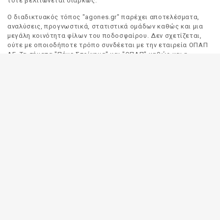
τότε βελτιώνεται διαρκώς.
Ο διαδικτυακός τόπος "agones.gr" παρέχει αποτελέσματα,
αναλύσεις, προγνωστικά, στατιστικά ομάδων καθώς και μια
μεγάλη κοινότητα φίλων του ποδοσφαίρου. Δεν σχετίζεται,
ούτε με οποιοδήποτε τρόπο συνδέεται με την εταιρεία ΟΠΑΠ
ΑΕ. Τα σήματα "Πάμε Στοίχημα" και "ΟΠΑΠ" καθώς και η
απόδοσή τους στα Αγγλικά, αποτελούν αποκλειστική
ιδιοκτησία της ΟΠΑΠ ΑΕ. Οποιαδήποτε αναφορά σε σήμα
τρίτου προσώπου γίνεται αποκλειστικά και μόνο για να
δηλωθεί ο προορισμός και η προέλευση του.
Το "agones.gr" είναι ενημερωτικός διαδικτυακός τόπος και
όλες οι πληροφορίες που αναρτώνται σε αυτόν έχουν ως
σκοπό την ενημέρωση του κοινού. Καταβάλουμε κάθε δυνατή
προσπάθεια έτσι ώστε οι πληροφορίες που δημοσιεύουμε να
είναι σωστές. Σε καμία περίπτωση δεν εγγυόμαστε την
ακρίβεια του περιεχομένου και για τον λόγο αυτό κάθε
χρήστης του παρόντος διαδικτυακού τόπου οφείλει να
ελέγχει στα πρακτορεία του ΟΠΑΠ για τυχόν αλλαγές σε
οποιαδήποτε αναρτηθείσα πληροφορία (π.χ. πρόγραμμα
αγώνων, αποδόσεις, αποτελέσματα κλπ).
Οι αποδόσεις παρέχονται για αποκλειστικά ενημερωτικούς
σκοπούς.