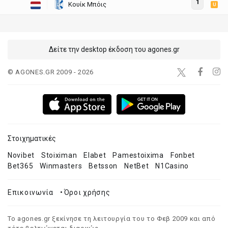
1
Κουίκ Μπόις
U
Δείτε την desktop έκδοση του agones.gr
© AGONES.GR 2009 - 2026
Στοιχηματικές
Novibet
Stoiximan
Elabet
Pamestoixima
Fonbet
Bet365
Winmasters
Betsson
NetBet
N1Casino
Επικοινωνία
•
Όροι χρήσης
Το agones.gr ξεκίνησε τη λειτουργία του το Φεβ 2009 και από