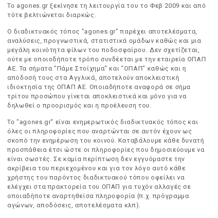
Το agones.gr ξεκίνησε τη λειτουργία του το Φεβ 2009 και από
τότε βελτιώνεται διαρκώς.
Ο διαδικτυακός τόπος "agones.gr" παρέχει αποτελέσματα,
αναλύσεις, προγνωστικά, στατιστικά ομάδων καθώς και μια
μεγάλη κοινότητα φίλων του ποδοσφαίρου. Δεν σχετίζεται,
ούτε με οποιοδήποτε τρόπο συνδέεται με την εταιρεία ΟΠΑΠ
ΑΕ. Τα σήματα "Πάμε Στοίχημα" και "ΟΠΑΠ" καθώς και η
απόδοσή τους στα Αγγλικά, αποτελούν αποκλειστική
ιδιοκτησία της ΟΠΑΠ ΑΕ. Οποιαδήποτε αναφορά σε σήμα
τρίτου προσώπου γίνεται αποκλειστικά και μόνο για να
δηλωθεί ο προορισμός και η προέλευση του.
Το "agones.gr" είναι ενημερωτικός διαδικτυακός τόπος και
όλες οι πληροφορίες που αναρτώνται σε αυτόν έχουν ως
σκοπό την ενημέρωση του κοινού. Καταβάλουμε κάθε δυνατή
προσπάθεια έτσι ώστε οι πληροφορίες που δημοσιεύουμε να
είναι σωστές. Σε καμία περίπτωση δεν εγγυόμαστε την
ακρίβεια του περιεχομένου και για τον λόγο αυτό κάθε
χρήστης του παρόντος διαδικτυακού τόπου οφείλει να
ελέγχει στα πρακτορεία του ΟΠΑΠ για τυχόν αλλαγές σε
οποιαδήποτε αναρτηθείσα πληροφορία (π.χ. πρόγραμμα
αγώνων, αποδόσεις, αποτελέσματα κλπ).