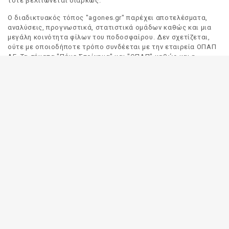
τότε βελτιώνεται διαρκώς.
Ο διαδικτυακός τόπος "agones.gr" παρέχει αποτελέσματα,
αναλύσεις, προγνωστικά, στατιστικά ομάδων καθώς και μια
μεγάλη κοινότητα φίλων του ποδοσφαίρου. Δεν σχετίζεται,
ούτε με οποιοδήποτε τρόπο συνδέεται με την εταιρεία ΟΠΑΠ
ΑΕ. Τα σήματα "Πάμε Στοίχημα" και "ΟΠΑΠ" καθώς και η
απόδοσή τους στα Αγγλικά, αποτελούν αποκλειστική
ιδιοκτησία της ΟΠΑΠ ΑΕ. Οποιαδήποτε αναφορά σε σήμα
τρίτου προσώπου γίνεται αποκλειστικά και μόνο για να
δηλωθεί ο προορισμός και η προέλευση του.
Το "agones.gr" είναι ενημερωτικός διαδικτυακός τόπος και
όλες οι πληροφορίες που αναρτώνται σε αυτόν έχουν ως
σκοπό την ενημέρωση του κοινού. Καταβάλουμε κάθε δυνατή
προσπάθεια έτσι ώστε οι πληροφορίες που δημοσιεύουμε να
είναι σωστές. Σε καμία περίπτωση δεν εγγυόμαστε την
ακρίβεια του περιεχομένου και για τον λόγο αυτό κάθε
χρήστης του παρόντος διαδικτυακού τόπου οφείλει να
ελέγχει στα πρακτορεία του ΟΠΑΠ για τυχόν αλλαγές σε
οποιαδήποτε αναρτηθείσα πληροφορία (π.χ. πρόγραμμα
αγώνων, αποδόσεις, αποτελέσματα κλπ).
Οι αποδόσεις παρέχονται για αποκλειστικά ενημερωτικούς
σκοπούς.