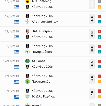
ΑΕΚ Τρίπολης
26/1/2020
I
1
1
Κόρινθος 2006
U
Κόρινθος 2006
19/1/2020
H
0
6
Αήττητος Σπάτων
O
ΠΑΣ Κιθαίρων
12/1/2020
H
3
0
Κόρινθος 2006
O
Κόρινθος 2006
5/1/2020
H
0
5
Παναρκαδικός
O
ΑΣ Ρόδος
14/12/2019
H
4
0
Κόρινθος 2006
O
Κόρινθος 2006
8/12/2019
H
0
2
Παλληνιακός
U
Κόρινθος 2006
1/12/2019
H
0
1
Θύελλα Ραφήνας
U
Μαρκό
24/11/2019