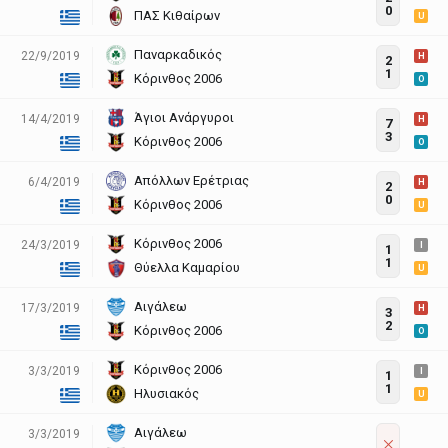
0
ΠΑΣ Κιθαίρων
U
Παναρκαδικός
22/9/2019
H
2
1
Κόρινθος 2006
O
Άγιοι Ανάργυροι
14/4/2019
H
7
3
Κόρινθος 2006
O
Απόλλων Ερέτριας
6/4/2019
H
2
0
Κόρινθος 2006
U
Κόρινθος 2006
24/3/2019
I
1
1
Θύελλα Καμαρίου
U
Αιγάλεω
17/3/2019
H
3
2
Κόρινθος 2006
O
Κόρινθος 2006
3/3/2019
I
1
1
Ηλυσιακός
U
Αιγάλεω
3/3/2019