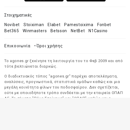
Στοιχηματικές
Novibet
Stoiximan
Elabet
Pamestoixima
Fonbet
Bet365
Winmasters
Betsson
NetBet
N1Casino
Επικοινωνία
•
Όροι χρήσης
Το agones.gr ξεκίνησε τη λειτουργία του το Φεβ 2009 και από
τότε βελτιώνεται διαρκώς.
Ο διαδικτυακός τόπος "agones.gr" παρέχει αποτελέσματα,
αναλύσεις, προγνωστικά, στατιστικά ομάδων καθώς και μια
μεγάλη κοινότητα φίλων του ποδοσφαίρου. Δεν σχετίζεται,
ούτε με οποιοδήποτε τρόπο συνδέεται με την εταιρεία ΟΠΑΠ
ΑΕ. Τα σήματα "Πάμε Στοίχημα" και "ΟΠΑΠ" καθώς και η
απόδοσή τους στα Αγγλικά, αποτελούν αποκλειστική
ιδιοκτησία της ΟΠΑΠ ΑΕ. Οποιαδήποτε αναφορά σε σήμα
τρίτου προσώπου γίνεται αποκλειστικά και μόνο για να
δηλωθεί ο προορισμός και η προέλευση του.