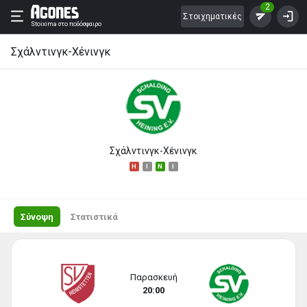
2
Στοιχηματικές
Stoixima
στο ποδόσφαιρο
Σχάλντινγκ-Χένινγκ
Σχάλντινγκ-Χένινγκ
H
I
N
I
Σύνοψη
Στατιστικά
Παρασκευή
20:00