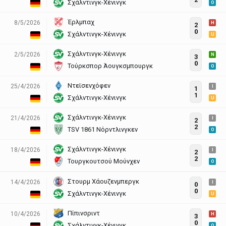
Σχάλντινγκ-Χένινγκ
O
Έρλμπαχ
8/5/2026
H
2
0
Σχάλντινγκ-Χένινγκ
U
Σχάλντινγκ-Χένινγκ
2/5/2026
N
3
0
Τούρκσπορ Άουγκσμπουργκ
O
Ντεϊσενχόφεν
25/4/2026
I
1
1
Σχάλντινγκ-Χένινγκ
U
Σχάλντινγκ-Χένινγκ
21/4/2026
I
2
2
TSV 1861 Νόρντλινγκεν
O
Σχάλντινγκ-Χένινγκ
18/4/2026
I
2
2
Τουργκουτσού Μούνχεν
O
Στουρμ Χάουζενμπεργκ
14/4/2026
I
0
0
Σχάλντινγκ-Χένινγκ
U
Πίπινσριντ
10/4/2026
H
3
0
Σχάλντινγκ-Χένινγκ
O