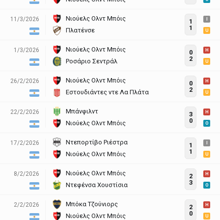
Νιούελς Ολντ Μπόις
11/3/2026
I
1
1
Πλατένσε
U
Νιούελς Ολντ Μπόις
1/3/2026
H
0
2
Ροσάριο Σεντράλ
U
Νιούελς Ολντ Μπόις
26/2/2026
H
0
2
Εστουδιάντες ντε Λα Πλάτα
U
Μπάνφιλντ
22/2/2026
H
3
0
Νιούελς Ολντ Μπόις
O
Ντεπορτίβο Ριέστρα
17/2/2026
I
1
1
Νιούελς Ολντ Μπόις
U
Νιούελς Ολντ Μπόις
8/2/2026
H
2
3
Ντεφένσα Xoυστίσια
O
Μπόκα Τζούνιορς
2/2/2026
H
2
0
Νιούελς Ολντ Μπόις
U