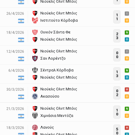
Νιούελς Ολντ Μπόις
U
Νιούελς Ολντ Μπόις
26/4/2026
I
1
1
Ινστιτούτο Κόρδοβα
U
Ουνιόν Σάντα Φε
18/4/2026
N
2
3
Νιούελς Ολντ Μπόις
O
Νιούελς Ολντ Μπόις
12/4/2026
I
0
0
Σαν Λορέντζο
U
Σέντραλ Κόρδοβα
6/4/2026
N
1
3
Νιούελς Ολντ Μπόις
O
Νιούελς Ολντ Μπόις
30/3/2026
H
0
2
Ακασούσο
U
Νιούελς Ολντ Μπόις
21/3/2026
N
1
0
Χιμνάσια Μεντόζα
U
Λανούς
18/3/2026
H
5
0
Νιούελς Ολντ Μπόις
O