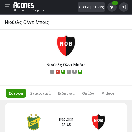
1
Στοιχηματικές
Stoixima
στο ποδόσφαιρο
Νιούελς Ολντ Μπόις
Νιούελς Ολντ Μπόις
I
H
N
I
I
N
Σύνοψη
Στατιστικά
Ειδήσεις
Ομάδα
Videos
Κυριακή
23:45