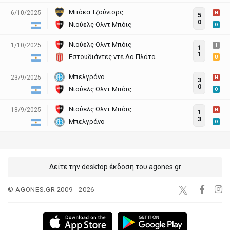
Μπόκα Τζούνιορς
6/10/2025
H
5
0
Νιούελς Ολντ Μπόις
O
Νιούελς Ολντ Μπόις
1/10/2025
I
1
1
Εστουδιάντες ντε Λα Πλάτα
U
Μπελγράνο
23/9/2025
H
3
0
Νιούελς Ολντ Μπόις
O
Νιούελς Ολντ Μπόις
18/9/2025
H
1
3
Μπελγράνο
O
Δείτε την desktop έκδοση του agones.gr
© AGONES.GR 2009 - 2026