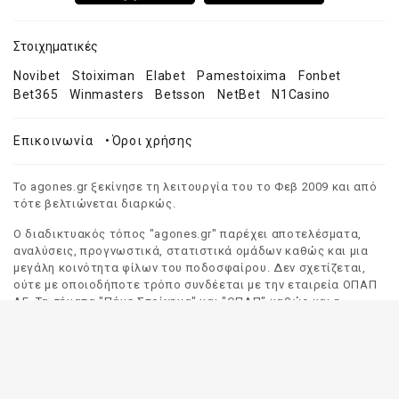
Στοιχηματικές
Novibet
Stoiximan
Elabet
Pamestoixima
Fonbet
Bet365
Winmasters
Betsson
NetBet
N1Casino
Επικοινωνία
•
Όροι χρήσης
Το agones.gr ξεκίνησε τη λειτουργία του το Φεβ 2009 και από
τότε βελτιώνεται διαρκώς.
Ο διαδικτυακός τόπος "agones.gr" παρέχει αποτελέσματα,
αναλύσεις, προγνωστικά, στατιστικά ομάδων καθώς και μια
μεγάλη κοινότητα φίλων του ποδοσφαίρου. Δεν σχετίζεται,
ούτε με οποιοδήποτε τρόπο συνδέεται με την εταιρεία ΟΠΑΠ
ΑΕ. Τα σήματα "Πάμε Στοίχημα" και "ΟΠΑΠ" καθώς και η
απόδοσή τους στα Αγγλικά, αποτελούν αποκλειστική
ιδιοκτησία της ΟΠΑΠ ΑΕ. Οποιαδήποτε αναφορά σε σήμα
τρίτου προσώπου γίνεται αποκλειστικά και μόνο για να
δηλωθεί ο προορισμός και η προέλευση του.