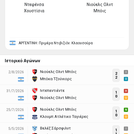
Ντεφένσα
Νιούελς Ολντ
Xoυστίσια
Μπόις
ΑΡΓΕΝΤΙΝΗ: Πριμέρα Ντιβιζιόν: Κλαουσούρα
Ιστορικό Αγώνων
Νιούελς Ολντ Μπόις
2/8/2026
I
2
2
Μπόκα Τζούνιορς
O
Ιντεπεντιέντε
31/7/2026
H
1
0
Νιούελς Ολντ Μπόις
U
Νιούελς Ολντ Μπόις
25/7/2026
N
1
0
Κλουμπ Ατλέτικο Ταγιέρες
U
Βελέζ Σάρσφιλντ
5/5/2026
I
1
1