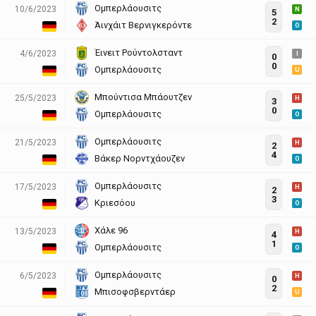
Ομπερλάουσιτς
10/6/2023
N
5
2
Άινχάιτ Βερνιγκερόντε
O
Έινειτ Ρούντολσταντ
4/6/2023
I
0
0
Ομπερλάουσιτς
U
Μπούντισα Μπάουτζεν
25/5/2023
H
3
0
Ομπερλάουσιτς
O
Ομπερλάουσιτς
21/5/2023
H
2
4
Βάκερ Νορντχάουζεν
O
Ομπερλάουσιτς
17/5/2023
H
2
3
Κριεσόου
O
Χάλε 96
13/5/2023
H
4
1
Ομπερλάουσιτς
O
Ομπερλάουσιτς
6/5/2023
H
0
2
Μπισοφσβερντάερ
U