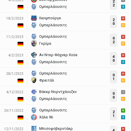
I
2
2
Ομπερλάουσιτς
O
Ιλενμπούργκ
18/2/2023
H
2
0
Ομπερλάουσιτς
U
Ομπερλάουσιτς
11/2/2023
H
0
2
Γκρίμα
U
Αν Ντερ Φάχνερ Χούε
4/2/2023
H
4
0
Ομπερλάουσιτς
O
Ομπερλάουσιτς
28/1/2023
H
0
1
Φρειτάλ
U
Βάκερ Νορντχάουζεν
4/12/2022
I
0
0
Ομπερλάουσιτς
U
Ομπερλάουσιτς
26/11/2022
N
2
1
Χάλε 96
O
Μπισοφσβερντάερ
12/11/2022
H
4