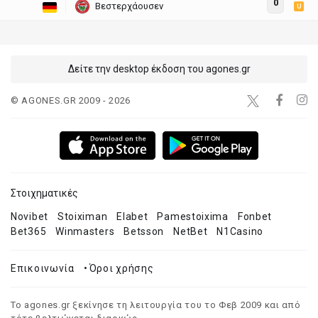
0
Βεστερχάουσεν
U
Δείτε την desktop έκδοση του agones.gr
© AGONES.GR 2009 - 2026
Στοιχηματικές
Novibet
Stoiximan
Elabet
Pamestoixima
Fonbet
Bet365
Winmasters
Betsson
NetBet
N1Casino
Επικοινωνία
•
Όροι χρήσης
Το agones.gr ξεκίνησε τη λειτουργία του το Φεβ 2009 και από