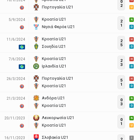
H
0
2
Πορτογαλία U21
U
Κροατία U21
5/9/2024
N
2
1
Νησιά Φερόε U21
O
Κροατία U21
11/6/2024
H
2
5
Σουηδία U21
O
Κροατία U21
7/6/2024
H
2
3
Ιρλανδία U21
O
Πορτογαλία U21
26/3/2024
H
5
1
Κροατία U21
O
Ανδόρα U21
21/3/2024
N
0
3
Κροατία U21
O
Λευκορωσία U21
20/11/2023
N
0
1
Κροατία U21
U
Σλοβακία U21
16/11/2023
I
2