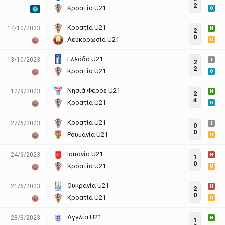
2
Κροατία U21
O
Κροατία U21
17/10/2023
N
2
0
Λευκορωσία U21
U
Ελλάδα U21
13/10/2023
I
2
2
Κροατία U21
O
Νησιά Φερόε U21
12/9/2023
N
2
4
Κροατία U21
O
Κροατία U21
27/6/2023
I
0
0
Ρουμανία U21
U
Ισπανία U21
24/6/2023
H
1
0
Κροατία U21
U
Ουκρανία U21
21/6/2023
H
2
0
Κροατία U21
U
Αγγλία U21
28/3/2023
N
1