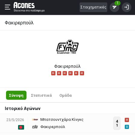
1
Στοιχηματικές
Stoixima
στο ποδόσφαιρο
Φακιρερπούλ
Φακιρερπούλ
H
H
H
H
H
H
Σύνοψη
Στατιστικά
Ομάδα
Ιστορικό Αγώνων
Μπατσουντχάρα Κίνγκς
23/5/2026
H
4
1
Φακιρερπούλ
O