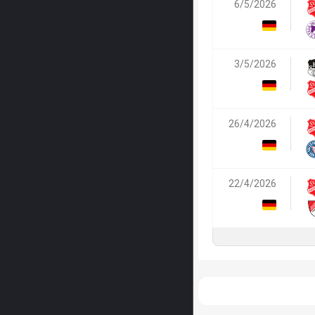
6/5/2026
3/5/2026
26/4/2026
22/4/2026