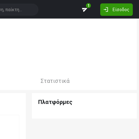
1
Είσοδος
Στατιστικά
Πλατφόρμες