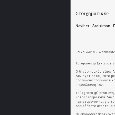
Στοιχηματικές
Novibet
Stoiximan
Επικοινωνία
Webmaste
•
Το agones.gr ξεκίνησε τ
Ο διαδικτυακός τόπος "
Δεν σχετίζεται, ούτε μ
αποτελούν αποκλειστική
η προέλευση του.
Το "agones.gr" είναι ε
Καταβάλουμε κάθε δυνατ
περιεχομένου και για τ
οποιαδήποτε αναρτηθείσ
Οι αποδόσεις παρέχοντα