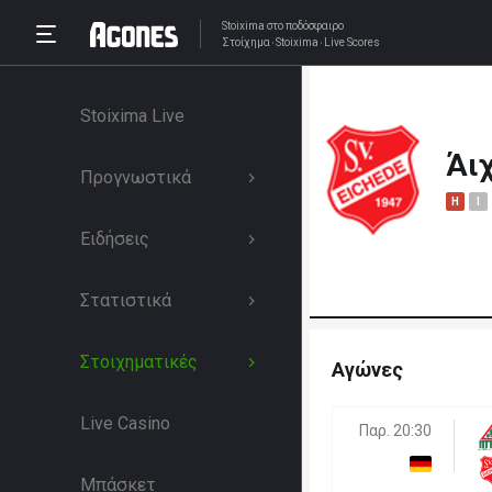
Stoixima
στο ποδόσφαιρο
Στοίχημα
Stoixima
Live Scores
Stoixima Live
Άι
Προγνωστικά
H
I
Ειδήσεις
Στατιστικά
Στοιχηματικές
Αγώνες
Live Casino
Παρ. 20:30
Μπάσκετ