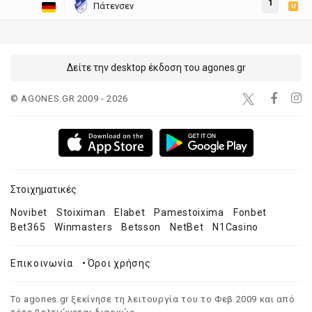
1
Πάτενσεν
U
Δείτε την desktop έκδοση του agones.gr
© AGONES.GR 2009 - 2026
Στοιχηματικές
Novibet
Stoiximan
Elabet
Pamestoixima
Fonbet
Bet365
Winmasters
Betsson
NetBet
N1Casino
Επικοινωνία
•
Όροι χρήσης
Το agones.gr ξεκίνησε τη λειτουργία του το Φεβ 2009 και από