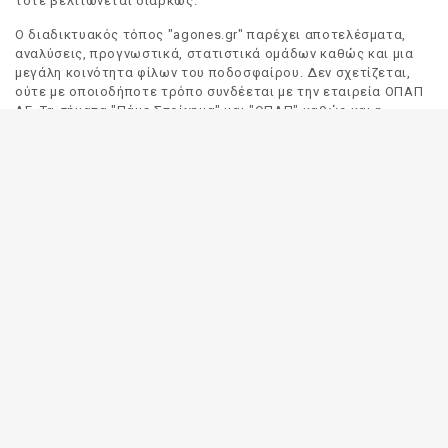
τότε βελτιώνεται διαρκώς.
Ο διαδικτυακός τόπος "agones.gr" παρέχει αποτελέσματα,
αναλύσεις, προγνωστικά, στατιστικά ομάδων καθώς και μια
μεγάλη κοινότητα φίλων του ποδοσφαίρου. Δεν σχετίζεται,
ούτε με οποιοδήποτε τρόπο συνδέεται με την εταιρεία ΟΠΑΠ
ΑΕ. Τα σήματα "Πάμε Στοίχημα" και "ΟΠΑΠ" καθώς και η
απόδοσή τους στα Αγγλικά, αποτελούν αποκλειστική
ιδιοκτησία της ΟΠΑΠ ΑΕ. Οποιαδήποτε αναφορά σε σήμα
τρίτου προσώπου γίνεται αποκλειστικά και μόνο για να
δηλωθεί ο προορισμός και η προέλευση του.
Το "agones.gr" είναι ενημερωτικός διαδικτυακός τόπος και
όλες οι πληροφορίες που αναρτώνται σε αυτόν έχουν ως
σκοπό την ενημέρωση του κοινού. Καταβάλουμε κάθε δυνατή
προσπάθεια έτσι ώστε οι πληροφορίες που δημοσιεύουμε να
είναι σωστές. Σε καμία περίπτωση δεν εγγυόμαστε την
ακρίβεια του περιεχομένου και για τον λόγο αυτό κάθε
χρήστης του παρόντος διαδικτυακού τόπου οφείλει να
ελέγχει στα πρακτορεία του ΟΠΑΠ για τυχόν αλλαγές σε
οποιαδήποτε αναρτηθείσα πληροφορία (π.χ. πρόγραμμα
αγώνων, αποδόσεις, αποτελέσματα κλπ).
Οι αποδόσεις παρέχονται για αποκλειστικά ενημερωτικούς
σκοπούς.