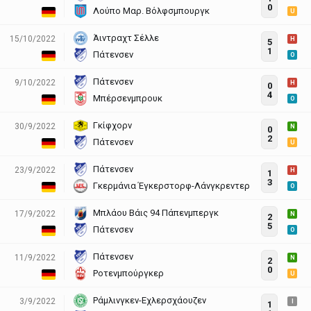
0
Λούπο Μαρ. Βόλφσμπουργκ
U
Άιντραχτ Σέλλε
15/10/2022
H
5
1
Πάτενσεν
O
Πάτενσεν
9/10/2022
H
0
4
Μπέρσενμπρουκ
O
Γκίφχορν
30/9/2022
N
0
2
Πάτενσεν
U
Πάτενσεν
23/9/2022
H
1
3
Γκερμάνια Έγκερστορφ-Λάνγκρεντερ
O
Μπλάου Βάις 94 Πάπενμπεργκ
17/9/2022
N
2
5
Πάτενσεν
O
Πάτενσεν
11/9/2022
N
2
0
Ροτενμπούργκερ
U
Ράμλινγκεν-Εχλερσχάουζεν
3/9/2022
I
1