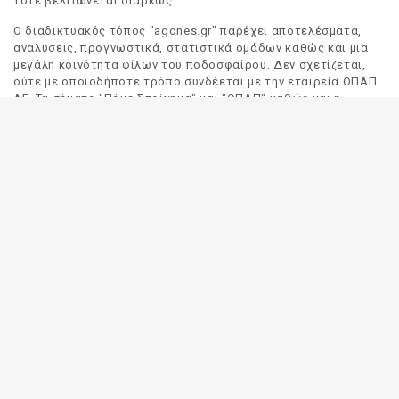
τότε βελτιώνεται διαρκώς.
Ο διαδικτυακός τόπος "agones.gr" παρέχει αποτελέσματα,
αναλύσεις, προγνωστικά, στατιστικά ομάδων καθώς και μια
μεγάλη κοινότητα φίλων του ποδοσφαίρου. Δεν σχετίζεται,
ούτε με οποιοδήποτε τρόπο συνδέεται με την εταιρεία ΟΠΑΠ
ΑΕ. Τα σήματα "Πάμε Στοίχημα" και "ΟΠΑΠ" καθώς και η
απόδοσή τους στα Αγγλικά, αποτελούν αποκλειστική
ιδιοκτησία της ΟΠΑΠ ΑΕ. Οποιαδήποτε αναφορά σε σήμα
τρίτου προσώπου γίνεται αποκλειστικά και μόνο για να
δηλωθεί ο προορισμός και η προέλευση του.
Το "agones.gr" είναι ενημερωτικός διαδικτυακός τόπος και
όλες οι πληροφορίες που αναρτώνται σε αυτόν έχουν ως
σκοπό την ενημέρωση του κοινού. Καταβάλουμε κάθε δυνατή
προσπάθεια έτσι ώστε οι πληροφορίες που δημοσιεύουμε να
είναι σωστές. Σε καμία περίπτωση δεν εγγυόμαστε την
ακρίβεια του περιεχομένου και για τον λόγο αυτό κάθε
χρήστης του παρόντος διαδικτυακού τόπου οφείλει να
ελέγχει στα πρακτορεία του ΟΠΑΠ για τυχόν αλλαγές σε
οποιαδήποτε αναρτηθείσα πληροφορία (π.χ. πρόγραμμα
αγώνων, αποδόσεις, αποτελέσματα κλπ).
Οι αποδόσεις παρέχονται για αποκλειστικά ενημερωτικούς
σκοπούς.