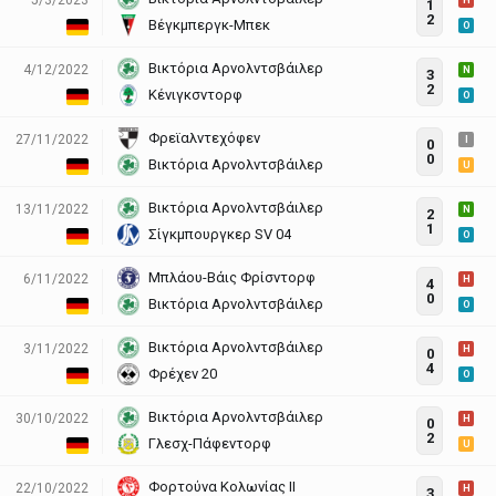
H
1
2
Βέγκμπεργκ-Μπεκ
O
Βικτόρια Αρνολντσβάιλερ
4/12/2022
N
3
2
Κένιγκσντορφ
O
Φρεϊαλντεχόφεν
27/11/2022
I
0
0
Βικτόρια Αρνολντσβάιλερ
U
Βικτόρια Αρνολντσβάιλερ
13/11/2022
N
2
1
Σίγκμπουργκερ SV 04
O
Μπλάου-Βάις Φρίσντορφ
6/11/2022
H
4
0
Βικτόρια Αρνολντσβάιλερ
O
Βικτόρια Αρνολντσβάιλερ
3/11/2022
H
0
4
Φρέχεν 20
O
Βικτόρια Αρνολντσβάιλερ
30/10/2022
H
0
2
Γλεσχ-Πάφεντορφ
U
Φορτούνα Κολωνίας II
22/10/2022
H
3