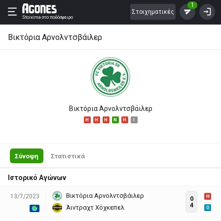
1
Στοιχηματικές
Stoixima
στο ποδόσφαιρο
Βικτόρια Αρνολντσβάιλερ
Βικτόρια Αρνολντσβάιλερ
H
H
H
N
H
I
Σύνοψη
Στατιστικά
Ιστορικό Αγώνων
Βικτόρια Αρνολντσβάιλερ
13/7/2023
H
0
4
Άιντραχτ Χόχκεπελ
O