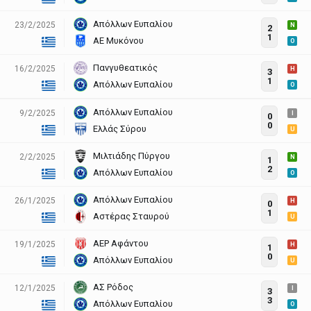
Απόλλων Ευπαλίου
23/2/2025
N
2
1
ΑΕ Μυκόνου
O
Πανγυθεατικός
16/2/2025
H
3
1
Απόλλων Ευπαλίου
O
Απόλλων Ευπαλίου
9/2/2025
I
0
0
Ελλάς Σύρου
U
Μιλτιάδης Πύργου
2/2/2025
N
1
2
Απόλλων Ευπαλίου
O
Απόλλων Ευπαλίου
26/1/2025
H
0
1
Αστέρας Σταυρού
U
ΑΕΡ Αφάντου
19/1/2025
H
1
0
Απόλλων Ευπαλίου
U
ΑΣ Ρόδος
12/1/2025
I
3
3
Απόλλων Ευπαλίου
O