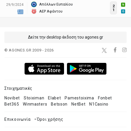
Απόλλων Ευπαλίου
29/9/2024
N
2
1
ΑΕΡ Αφάντου
O
Δείτε την desktop έκδοση του agones.gr
© AGONES.GR 2009 - 2026
Στοιχηματικές
Novibet
Stoiximan
Elabet
Pamestoixima
Fonbet
Bet365
Winmasters
Betsson
NetBet
N1Casino
Επικοινωνία
•
Όροι χρήσης