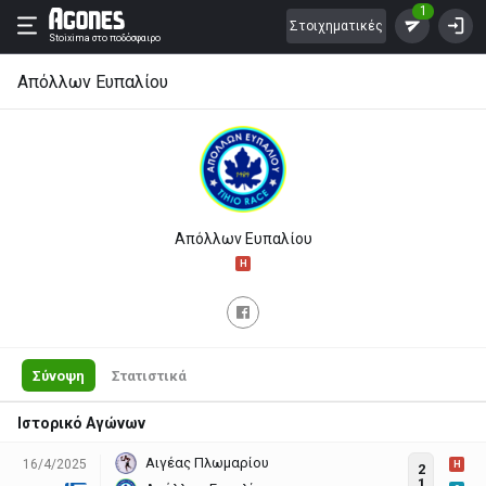
1
Στοιχηματικές
Stoixima
στο ποδόσφαιρο
Απόλλων Ευπαλίου
Απόλλων Ευπαλίου
H
Σύνοψη
Στατιστικά
Ιστορικό Αγώνων
Αιγέας Πλωμαρίου
16/4/2025
H
2
1