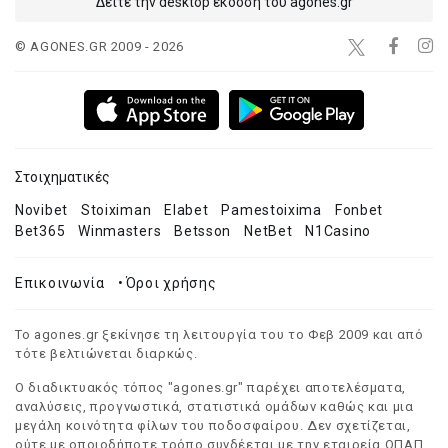
Δείτε την desktop έκδοση του agones.gr
© AGONES.GR 2009 - 2026
Στοιχηματικές
Novibet
Stoiximan
Elabet
Pamestoixima
Fonbet
Bet365
Winmasters
Betsson
NetBet
N1Casino
Επικοινωνία
•
Όροι χρήσης
Το agones.gr ξεκίνησε τη λειτουργία του το Φεβ 2009 και από
τότε βελτιώνεται διαρκώς.
Ο διαδικτυακός τόπος "agones.gr" παρέχει αποτελέσματα,
αναλύσεις, προγνωστικά, στατιστικά ομάδων καθώς και μια
μεγάλη κοινότητα φίλων του ποδοσφαίρου. Δεν σχετίζεται,
ούτε με οποιοδήποτε τρόπο συνδέεται με την εταιρεία ΟΠΑΠ