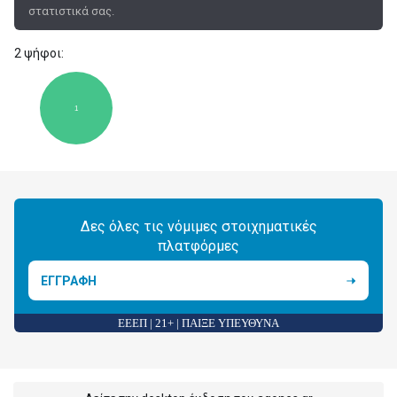
στατιστικά σας.
2 ψήφοι:
1
Δες όλες τις νόμιμες στοιχηματικές
πλατφόρμες
ΕΓΓΡΑΦΗ
ΕΕΕΠ | 21+ | ΠΑΙΞΕ ΥΠΕΥΘΥΝΑ