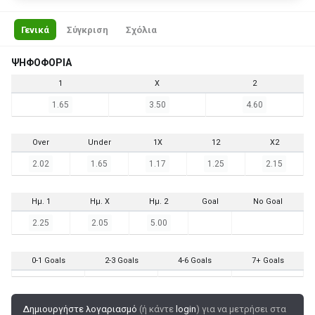
Γενικά
Σύγκριση
Σχόλια
ΨΗΦΟΦΟΡΙΑ
1
X
2
1.65
3.50
4.60
Over
Under
1X
12
X2
2.02
1.65
1.17
1.25
2.15
Ημ. 1
Ημ. X
Ημ. 2
Goal
No Goal
2.25
2.05
5.00
0-1 Goals
2-3 Goals
4-6 Goals
7+ Goals
Δημιουργήστε λογαριασμό
(ή κάντε
login
) για να μετρήσει στα