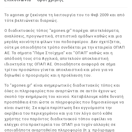
Το agones.gr ξεκίνησε τη λειτουργία του το Φεβ 2009 και από
τότε βελτιώνεται διαρκώς.
Ο διαδικτυακός τόπος "agones.gr" παρέχει αποτελέσματα,
αναλύσεις, προγνωστικά, στατιστικά ομάδων καθώς και μια
μεγάλη κοινότητα φίλων του ποδοσφαίρου. Δεν σχετίζεται,
ούτε με οποιοδήποτε τρόπο συνδέεται με την εταιρεία ΟΠΑΠ
ΑΕ. Τα σήματα "Πάμε Στοίχημα" και "ΟΠΑΠ" καθώς και η
απόδοσή τους στα Αγγλικά, αποτελούν αποκλειστική
ιδιοκτησία της ΟΠΑΠ ΑΕ. Οποιαδήποτε αναφορά σε σήμα
τρίτου προσώπου γίνεται αποκλειστικά και μόνο για να
δηλωθεί ο προορισμός και η προέλευση του.
Το "agones.gr" είναι ενημερωτικός διαδικτυακός τόπος και
όλες οι πληροφορίες που αναρτώνται σε αυτόν έχουν ως
σκοπό την ενημέρωση του κοινού. Καταβάλουμε κάθε δυνατή
προσπάθεια έτσι ώστε οι πληροφορίες που δημοσιεύουμε να
είναι σωστές. Σε καμία περίπτωση δεν εγγυόμαστε την
ακρίβεια του περιεχομένου και για τον λόγο αυτό κάθε
χρήστης του παρόντος διαδικτυακού τόπου οφείλει να
ελέγχει στα πρακτορεία του ΟΠΑΠ για τυχόν αλλαγές σε
οποιαδήποτε αναρτηθείσα πληροφορία (π.χ. πρόγραμμα