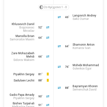
2ο Ημίχρονο 1 - 0
Langovich Andrey
46'
Sako Oumar
Khlusevich Daniil
Bogosavac
52'
Miroslav
Mansilla Brian
64'
Samorodov Maxim
Shamonin Anton
64'
Komarov Ivan
Zare Mohazabieh
Mehdi
66'
Sidorov Maksim
Mohebi Mohammad
76'
Golenkov Egor
Pryakhin Sergey
81'
Sadulaev Lechii
88'
Bayramyan Khoren
88'
Semenchuk David
Gadio Papa Amady
90'
Pryakhin Sergey
Ibishev Turpal-ali
91'
Melkadze Georgi