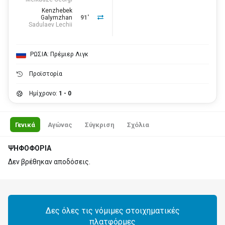
Kenzhebek
Galymzhan
91'
Sadulaev Lechii
ΡΩΣΙΑ: Πρέμιερ Λιγκ
Προϊστορία
Ημίχρονο:
1 - 0
Γενικά
Αγώνας
Σύγκριση
Σχόλια
ΨΗΦΟΦΟΡΙΑ
Δεν βρέθηκαν αποδόσεις.
Δες όλες τις νόμιμες στοιχηματικές
πλατφόρμες