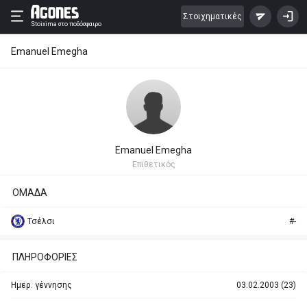
Στοιχηματικές
Stoixima
στο ποδόσφαιρο
Emanuel Emegha
Emanuel Emegha
Eπιθετικός
ΟΜΑΔΑ
Τσέλσι
#-
ΠΛΗΡΟΦΟΡΙΕΣ
Ημερ. γέννησης
03.02.2003 (23)