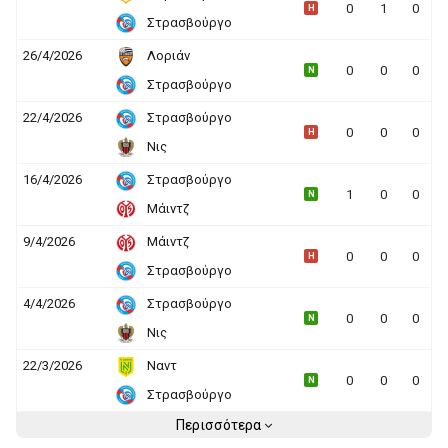
0
1
0
H
Στρασβούργο
26/4/2026
Λοριάν
0
0
0
N
Στρασβούργο
22/4/2026
Στρασβούργο
0
0
0
H
Νις
16/4/2026
Στρασβούργο
1
0
0
N
Μάιντζ
9/4/2026
Μάιντζ
0
0
0
H
Στρασβούργο
4/4/2026
Στρασβούργο
0
0
0
N
Νις
22/3/2026
Ναντ
0
0
0
N
Στρασβούργο
Περισσότερα