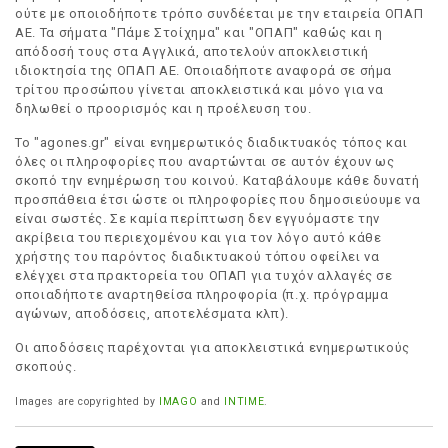
ούτε με οποιοδήποτε τρόπο συνδέεται με την εταιρεία ΟΠΑΠ
ΑΕ. Τα σήματα "Πάμε Στοίχημα" και "ΟΠΑΠ" καθώς και η
απόδοσή τους στα Αγγλικά, αποτελούν αποκλειστική
ιδιοκτησία της ΟΠΑΠ ΑΕ. Οποιαδήποτε αναφορά σε σήμα
τρίτου προσώπου γίνεται αποκλειστικά και μόνο για να
δηλωθεί ο προορισμός και η προέλευση του.
Το "agones.gr" είναι ενημερωτικός διαδικτυακός τόπος και
όλες οι πληροφορίες που αναρτώνται σε αυτόν έχουν ως
σκοπό την ενημέρωση του κοινού. Καταβάλουμε κάθε δυνατή
προσπάθεια έτσι ώστε οι πληροφορίες που δημοσιεύουμε να
είναι σωστές. Σε καμία περίπτωση δεν εγγυόμαστε την
ακρίβεια του περιεχομένου και για τον λόγο αυτό κάθε
χρήστης του παρόντος διαδικτυακού τόπου οφείλει να
ελέγχει στα πρακτορεία του ΟΠΑΠ για τυχόν αλλαγές σε
οποιαδήποτε αναρτηθείσα πληροφορία (π.χ. πρόγραμμα
αγώνων, αποδόσεις, αποτελέσματα κλπ).
Οι αποδόσεις παρέχονται για αποκλειστικά ενημερωτικούς
σκοπούς.
Images are copyrighted by
IMAGO
and
INTIME
.