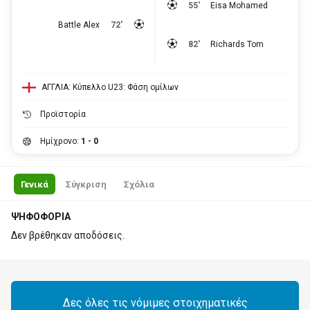
55'
Eisa Mohamed
Battle Alex
72'
82'
Richards Tom
ΑΓΓΛΙΑ: Κύπελλο U23: Φάση ομίλων
Προϊστορία
Ημίχρονο:
1 - 0
Γενικά
Σύγκριση
Σχόλια
ΨΗΦΟΦΟΡΙΑ
Δεν βρέθηκαν αποδόσεις.
Δες όλες τις νόμιμες στοιχηματικές