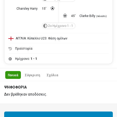
Charsley Harry
15'
45'
Clarke Billy
(πέναλτι)
2ο Ημίχρονο 1 - 1
ΑΓΓΛΙΑ: Κύπελλο U23: Φάση ομίλων
Προϊστορία
Ημίχρονο:
1 - 1
Γενικά
Σύγκριση
Σχόλια
ΨΗΦΟΦΟΡΙΑ
Δεν βρέθηκαν αποδόσεις.