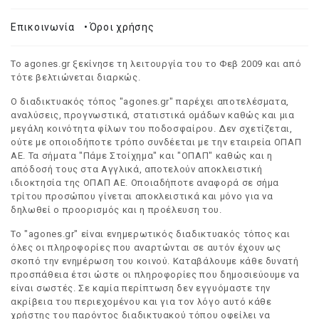
Επικοινωνία
•
Όροι χρήσης
Το agones.gr ξεκίνησε τη λειτουργία του το Φεβ 2009 και από
τότε βελτιώνεται διαρκώς.
Ο διαδικτυακός τόπος "agones.gr" παρέχει αποτελέσματα,
αναλύσεις, προγνωστικά, στατιστικά ομάδων καθώς και μια
μεγάλη κοινότητα φίλων του ποδοσφαίρου. Δεν σχετίζεται,
ούτε με οποιοδήποτε τρόπο συνδέεται με την εταιρεία ΟΠΑΠ
ΑΕ. Τα σήματα "Πάμε Στοίχημα" και "ΟΠΑΠ" καθώς και η
απόδοσή τους στα Αγγλικά, αποτελούν αποκλειστική
ιδιοκτησία της ΟΠΑΠ ΑΕ. Οποιαδήποτε αναφορά σε σήμα
τρίτου προσώπου γίνεται αποκλειστικά και μόνο για να
δηλωθεί ο προορισμός και η προέλευση του.
Το "agones.gr" είναι ενημερωτικός διαδικτυακός τόπος και
όλες οι πληροφορίες που αναρτώνται σε αυτόν έχουν ως
σκοπό την ενημέρωση του κοινού. Καταβάλουμε κάθε δυνατή
προσπάθεια έτσι ώστε οι πληροφορίες που δημοσιεύουμε να
είναι σωστές. Σε καμία περίπτωση δεν εγγυόμαστε την
ακρίβεια του περιεχομένου και για τον λόγο αυτό κάθε
χρήστης του παρόντος διαδικτυακού τόπου οφείλει να