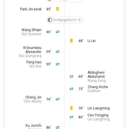
Park Jin-seob
45'
2ο Ημίχρονο 0 - 0
Wang Shiqin
46'
Sun Guowen
48'
Li Lei
N'doumbou
Alexander
59'
Tao Qianglong
Fang Hao
59'
Wu Wei
Abdugheni
69'
Abduhamit
Wang Gang
Zhang Xizhe
73'
Dawhan
Cheng Jin
74'
Tolic Marko
76'
Lin Liangming
Cao Yongjing
84'
Lin Liangming
Xu Junchi
86'