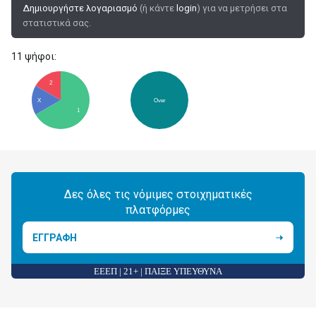
Δημιουργήστε λογαριασμό
(ή κάντε
login
) για να μετρήσει στα
στατιστικά σας.
11 ψήφοι:
2
X
Over
1
Δες όλες τις νόμιμες στοιχηματικές
πλατφόρμες
ΕΓΓΡΑΦΗ
ΕΕΕΠ | 21+ | ΠΑΙΞΕ ΥΠΕΥΘΥΝΑ