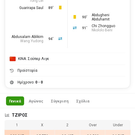
Tong Lei
Guarirapa Saul
89'
Abdugheni
90'
Abduhamit
Chi Zhongguo
91'
Nkololo Beni
Abdusalam Ablikim
94'
Wang Yudong
ΚΙΝΑ: Σούπερ Λιγκ
Προϊστορία
Ημίχρονο:
0 - 0
Γενικά
Αγώνας
Σύγκριση
Σχόλια
ΤΖΙΡΟΣ
1
X
2
Over
Under