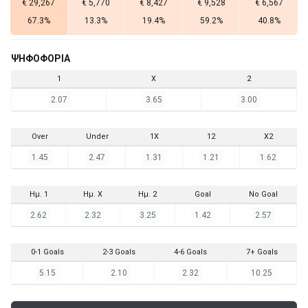
€ 29,267
€ 5,770
€ 8,427
€ 9,528
€ 6,567
67.3%
13.3%
19.4%
59.2%
40.8%
ΨΗΦΟΦΟΡΙΑ
1
X
2
2.07
3.65
3.00
Over
Under
1X
12
X2
1.45
2.47
1.31
1.21
1.62
Ημ. 1
Ημ. X
Ημ. 2
Goal
No Goal
2.62
2.32
3.25
1.42
2.57
0-1 Goals
2-3 Goals
4-6 Goals
7+ Goals
5.15
2.10
2.32
10.25