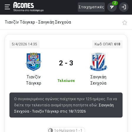
2
Στοιχηματικές
Stoixima
στο ποδόσφαιρο
Τιανζίν Τάιγκερ - Σανγκάη Σενχούα
5/4/2026 14:35
Κωδ ΟΠΑΠ:
618
2 - 3
Τιανζίν
Σανγκάη
Τελείωσε
Τάιγκερ
Σενχούα
Ο συγκεκριμένος αγώνας παίχτηκε πριν 125 ημέρες. Για να
δείτε την τελευταία αναμέτρηση πατήστε εδώ:
Σανγκάη
Σενχούα - Τιανζίν Τάιγκερ στις 18/7/2026
1ο Ημίχρονο 1 - 1