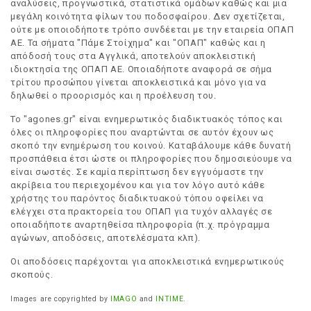
αναλύσεις, προγνωστικά, στατιστικά ομάδων καθώς και μια
μεγάλη κοινότητα φίλων του ποδοσφαίρου. Δεν σχετίζεται,
ούτε με οποιοδήποτε τρόπο συνδέεται με την εταιρεία ΟΠΑΠ
ΑΕ. Τα σήματα "Πάμε Στοίχημα" και "ΟΠΑΠ" καθώς και η
απόδοσή τους στα Αγγλικά, αποτελούν αποκλειστική
ιδιοκτησία της ΟΠΑΠ ΑΕ. Οποιαδήποτε αναφορά σε σήμα
τρίτου προσώπου γίνεται αποκλειστικά και μόνο για να
δηλωθεί ο προορισμός και η προέλευση του.
Το "agones.gr" είναι ενημερωτικός διαδικτυακός τόπος και
όλες οι πληροφορίες που αναρτώνται σε αυτόν έχουν ως
σκοπό την ενημέρωση του κοινού. Καταβάλουμε κάθε δυνατή
προσπάθεια έτσι ώστε οι πληροφορίες που δημοσιεύουμε να
είναι σωστές. Σε καμία περίπτωση δεν εγγυόμαστε την
ακρίβεια του περιεχομένου και για τον λόγο αυτό κάθε
χρήστης του παρόντος διαδικτυακού τόπου οφείλει να
ελέγχει στα πρακτορεία του ΟΠΑΠ για τυχόν αλλαγές σε
οποιαδήποτε αναρτηθείσα πληροφορία (π.χ. πρόγραμμα
αγώνων, αποδόσεις, αποτελέσματα κλπ).
Οι αποδόσεις παρέχονται για αποκλειστικά ενημερωτικούς
σκοπούς.
Images are copyrighted by
IMAGO
and
INTIME
.