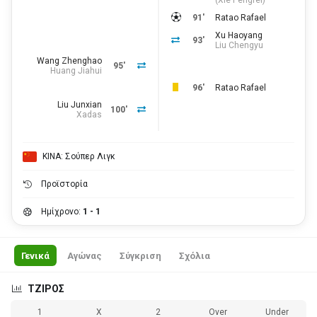
(
Xie Pengfei
)
91'
Ratao Rafael
Xu Haoyang
93'
Liu Chengyu
Wang Zhenghao
95'
Huang Jiahui
96'
Ratao Rafael
Liu Junxian
100'
Xadas
ΚΙΝΑ: Σούπερ Λιγκ
Προϊστορία
Ημίχρονο:
1 - 1
Γενικά
Αγώνας
Σύγκριση
Σχόλια
ΤΖΙΡΟΣ
1
X
2
Over
Under