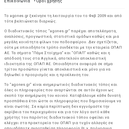
Επικοινωνία
•
Όροι χρήσης
Το agones.gr ξεκίνησε τη λειτουργία του το Φεβ 2009 και από
τότε βελτιώνεται διαρκώς.
Ο διαδικτυακός τόπος "agones.gr" παρέχει αποτελέσματα,
αναλύσεις, προγνωστικά, στατιστικά ομάδων καθώς και μια
μεγάλη κοινότητα φίλων του ποδοσφαίρου. Δεν σχετίζεται,
ούτε με οποιοδήποτε τρόπο συνδέεται με την εταιρεία ΟΠΑΠ
ΑΕ. Τα σήματα "Πάμε Στοίχημα" και "ΟΠΑΠ" καθώς και η
απόδοσή τους στα Αγγλικά, αποτελούν αποκλειστική
ιδιοκτησία της ΟΠΑΠ ΑΕ. Οποιαδήποτε αναφορά σε σήμα
τρίτου προσώπου γίνεται αποκλειστικά και μόνο για να
δηλωθεί ο προορισμός και η προέλευση του.
Το "agones.gr" είναι ενημερωτικός διαδικτυακός τόπος και
όλες οι πληροφορίες που αναρτώνται σε αυτόν έχουν ως
σκοπό την ενημέρωση του κοινού. Καταβάλουμε κάθε δυνατή
προσπάθεια έτσι ώστε οι πληροφορίες που δημοσιεύουμε να
είναι σωστές. Σε καμία περίπτωση δεν εγγυόμαστε την
ακρίβεια του περιεχομένου και για τον λόγο αυτό κάθε
χρήστης του παρόντος διαδικτυακού τόπου οφείλει να
ελέγχει στα πρακτορεία του ΟΠΑΠ για τυχόν αλλαγές σε
οποιαδήποτε αναρτηθείσα πληροφορία (π.χ. πρόγραμμα