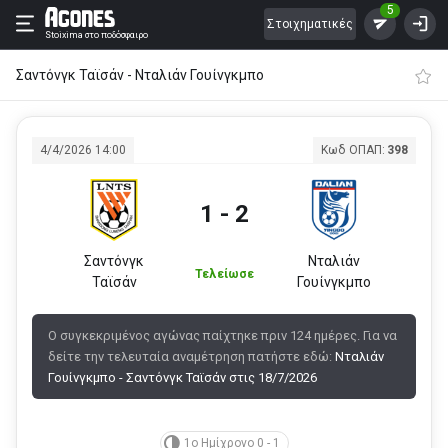
5
Στοιχηματικές
Stoixima
στο ποδόσφαιρο
Σαντόνγκ Ταϊσάν - Νταλιάν Γουίνγκμπο
4/4/2026 14:00
Κωδ ΟΠΑΠ:
398
1 - 2
Σαντόνγκ
Νταλιάν
Τελείωσε
Ταϊσάν
Γουίνγκμπο
Ο συγκεκριμένος αγώνας παίχτηκε πριν 124 ημέρες. Για να
δείτε την τελευταία αναμέτρηση πατήστε εδώ:
Νταλιάν
Γουίνγκμπο - Σαντόνγκ Ταϊσάν στις 18/7/2026
1ο Ημίχρονο 0 - 1