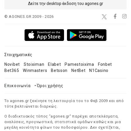
Δείτε την desktop έκδοση του agones.gr
© AGONES.GR 2009 - 2026
Στοιχηματικές
Novibet
Stoiximan
Elabet
Pamestoixima
Fonbet
Bet365
Winmasters
Betsson
NetBet
N1Casino
Επικοινωνία
•
Όροι χρήσης
Το agones.gr ξεκίνησε τη λειτουργία του το Φεβ 2009 και από
τότε βελτιώνεται διαρκώς.
Ο διαδικτυακός τόπος "agones.gr" παρέχει αποτελέσματα,
αναλύσεις, προγνωστικά, στατιστικά ομάδων καθώς και μια
μεγάλη κοινότητα φίλων του ποδοσφαίρου. Δεν σχετίζεται,