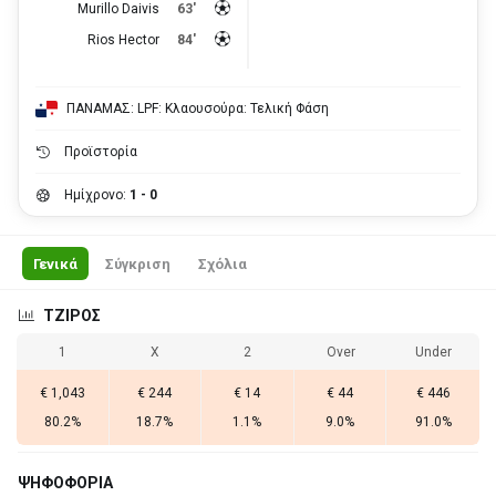
Murillo Daivis
63'
Rios Hector
84'
ΠΑΝΑΜΑΣ: LPF: Κλαουσούρα: Τελική Φάση
Προϊστορία
Ημίχρονο:
1 - 0
Γενικά
Σύγκριση
Σχόλια
ΤΖΙΡΟΣ
1
X
2
Over
Under
€ 1,043
€ 244
€ 14
€ 44
€ 446
80.2%
18.7%
1.1%
9.0%
91.0%
ΨΗΦΟΦΟΡΙΑ