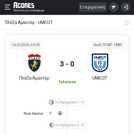
Στοιχηματικές
Stoixima
στο ποδόσφαιρο
Πλάζα Αμαντόρ - UMECIT
16/5/2026 04:30
Κωδ ΟΠΑΠ:
1591
3 - 0
Πλάζα Αμαντόρ
UMECIT
Τελείωσε
1ο Ημίχρονο 1 - 0
Rios Hector
7'
2ο Ημίχρονο 3 - 0