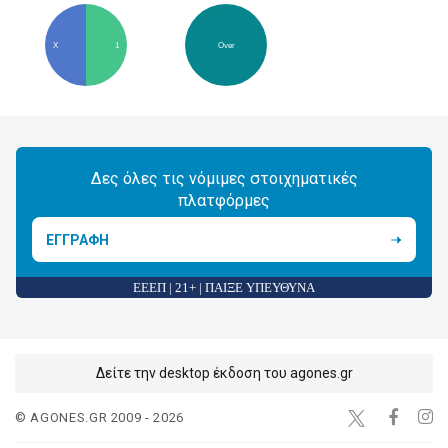
X
1
Over
Δες όλες τις νόμιμες στοιχηματικές
πλατφόρμες
ΕΓΓΡΑΦΗ
ΕΕΕΠ | 21+ | ΠΑΙΞΕ ΥΠΕΥΘΥΝΑ
Δείτε την desktop έκδοση του agones.gr
© AGONES.GR 2009 - 2026