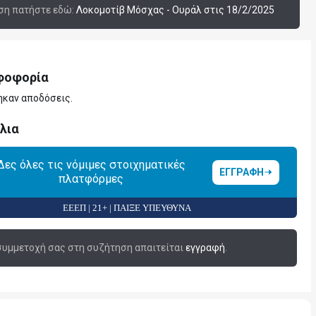
ηση πατήστε εδώ:
Λοκομοτίβ Μόσχας - Ουράλ στις 18/2/2025
φοφορία
ηκαν αποδόσεις.
λια
Δες όλες τις νόμιμες στοιχηματικές
ΕΓΓΡΑΦΗ
πλατφόρμες
ΕΕΕΠ | 21+ | ΠΑΙΞΕ ΥΠΕΥΘΥΝΑ
 συμμετοχή σας στη συζήτηση απαιτείται
εγγραφή
.