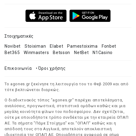
Στοιχηματικές
Novibet
Stoiximan
Elabet
Pamestoixima
Fonbet
Bet365
Winmasters
Betsson
NetBet
N1Casino
Επικοινωνία
•
Όροι χρήσης
Το agones.gr ξεκίνησε τη λειτουργία του το Φεβ 2009 και από
τότε βελτιώνεται διαρκώς.
Ο διαδικτυακός τόπος "agones.gr" παρέχει αποτελέσματα,
αναλύσεις, προγνωστικά, στατιστικά ομάδων καθώς και μια
μεγάλη κοινότητα φίλων του ποδοσφαίρου. Δεν σχετίζεται,
ούτε με οποιοδήποτε τρόπο συνδέεται με την εταιρεία ΟΠΑΠ
ΑΕ. Τα σήματα "Πάμε Στοίχημα" και "ΟΠΑΠ" καθώς και η
απόδοσή τους στα Αγγλικά, αποτελούν αποκλειστική
ιδιοκτησία της ΟΠΑΠ ΑΕ. Οποιαδήποτε αναφορά σε σήμα