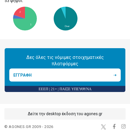
53 ψήφοι:
2
1
Over
Δες όλες τις νόμιμες στοιχηματικές
πλατφόρμες
ΕΓΓΡΑΦΗ
ΕΕΕΠ | 21+ | ΠΑΙΞΕ ΥΠΕΥΘΥΝΑ
Δείτε την desktop έκδοση του agones.gr
© AGONES.GR 2009 - 2026