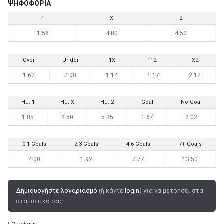
ΨΗΦΟΦΟΡΙΑ
1
X
2
1.58
4.00
4.50
Over
Under
1X
12
X2
1.62
2.08
1.14
1.17
2.12
Ημ. 1
Ημ. X
Ημ. 2
Goal
No Goal
1.85
2.50
5.35
1.67
2.02
0-1 Goals
2-3 Goals
4-6 Goals
7+ Goals
4.00
1.92
2.77
13.50
Δημιουργήστε λογαριασμό
(ή κάντε
login
) για να μετρήσει στα
στατιστικά σας.