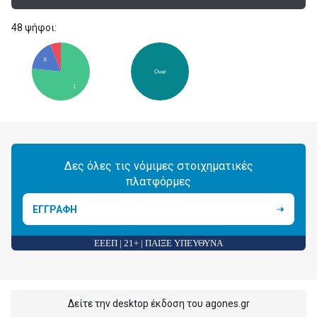
48 ψήφοι:
X
Over
1
Δες όλες τις νόμιμες στοιχηματικές
πλατφόρμες
ΕΓΓΡΑΦΗ
ΕΕΕΠ | 21+ | ΠΑΙΞΕ ΥΠΕΥΘΥΝΑ
Δείτε την desktop έκδοση του agones.gr