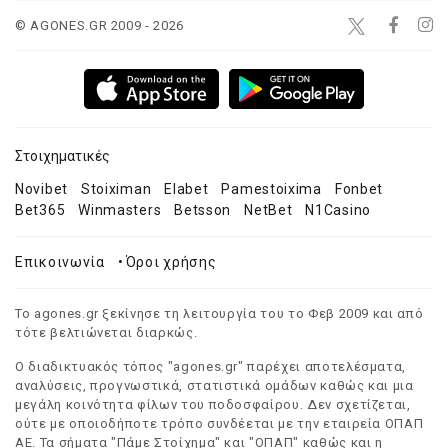
© AGONES.GR 2009 - 2026
Στοιχηματικές
Novibet
Stoiximan
Elabet
Pamestoixima
Fonbet
Bet365
Winmasters
Betsson
NetBet
N1Casino
Επικοινωνία
•
Όροι χρήσης
Το agones.gr ξεκίνησε τη λειτουργία του το Φεβ 2009 και από
τότε βελτιώνεται διαρκώς.
Ο διαδικτυακός τόπος "agones.gr" παρέχει αποτελέσματα,
αναλύσεις, προγνωστικά, στατιστικά ομάδων καθώς και μια
μεγάλη κοινότητα φίλων του ποδοσφαίρου. Δεν σχετίζεται,
ούτε με οποιοδήποτε τρόπο συνδέεται με την εταιρεία ΟΠΑΠ
ΑΕ. Τα σήματα "Πάμε Στοίχημα" και "ΟΠΑΠ" καθώς και η