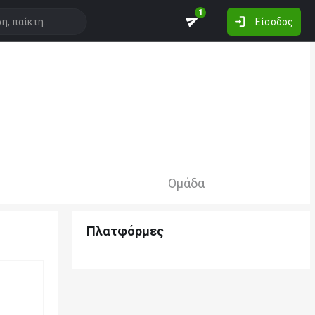
1
Είσοδος
Ομάδα
Πλατφόρμες