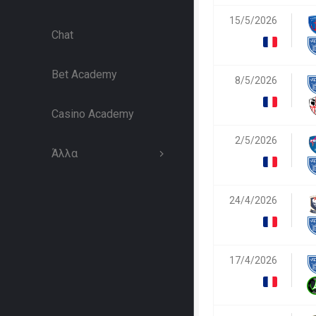
15/5/2026
Chat
Bet Academy
8/5/2026
Casino Academy
2/5/2026
Άλλα
24/4/2026
17/4/2026