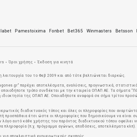
Elabet
Pamestoixima
Fonbet
Bet365
Winmasters
Betsson
rs
Όροι χρήσης
Έκδοση για κινητά
•
•
η λειτουργία του το Φεβ 2009 και από τότε βελτιώνεται διαρκώς.
agones.gr" παρέχει αποτελέσματα, αναλύσεις, προγνωστικά, στατιστικ
ε οποιοδήποτε τρόπο συνδέεται με την εταιρεία ΟΠΑΠ ΑΕ. Τα σήματα "Π
 ιδιοκτησία της ΟΠΑΠ ΑΕ. Οποιαδήποτε αναφορά σε σήμα τρίτου προσώπ
νημερωτικός διαδικτυακός τόπος και όλες οι πληροφορίες που αναρτώντ
ή προσπάθεια έτσι ώστε οι πληροφορίες που δημοσιεύουμε να είναι σ
ον λόγο αυτό κάθε χρήστης του παρόντος διαδικτυακού τόπου οφείλει 
α πληροφορία (π.χ. πρόγραμμα αγώνων, αποδόσεις, αποτελέσματα κλπ).
ι για αποκλειστικά ενημερωτικούς σκοπούς.