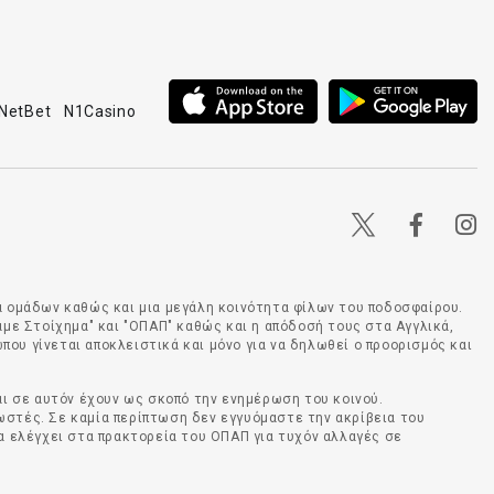
NetBet
N1Casino
ά ομάδων καθώς και μια μεγάλη κοινότητα φίλων του ποδοσφαίρου.
άμε Στοίχημα" και "ΟΠΑΠ" καθώς και η απόδοσή τους στα Αγγλικά,
ου γίνεται αποκλειστικά και μόνο για να δηλωθεί ο προορισμός και
αι σε αυτόν έχουν ως σκοπό την ενημέρωση του κοινού.
ωστές. Σε καμία περίπτωση δεν εγγυόμαστε την ακρίβεια του
να ελέγχει στα πρακτορεία του ΟΠΑΠ για τυχόν αλλαγές σε