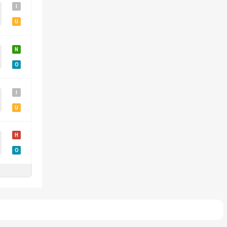
I
U
N
O
I
U
H
O