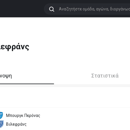
λεφράνς
νοψη
Στατιστικά
Μπουργκ Περόνας
Βιλεφράνς