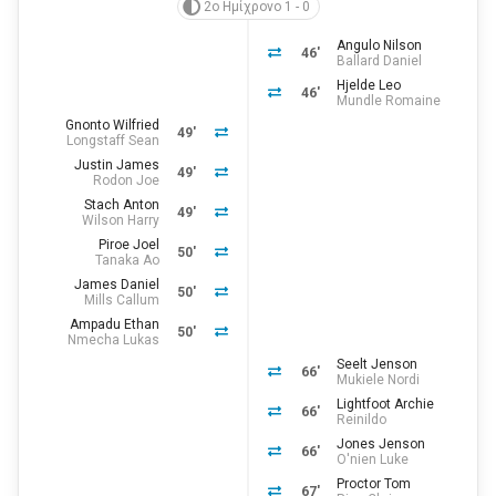
2ο Ημίχρονο 1 - 0
Angulo Nilson
46'
Ballard Daniel
Hjelde Leo
46'
Mundle Romaine
Gnonto Wilfried
49'
Longstaff Sean
Justin James
49'
Rodon Joe
Stach Anton
49'
Wilson Harry
Piroe Joel
50'
Tanaka Ao
James Daniel
50'
Mills Callum
Ampadu Ethan
50'
Nmecha Lukas
Seelt Jenson
66'
Mukiele Nordi
Lightfoot Archie
66'
Reinildo
Jones Jenson
66'
O'nien Luke
Proctor Tom
67'