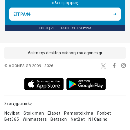
πλατφόρμες
ΕΓΓΡΑΦΗ
ΕΕΕΠ | 21+ | ΠΑΙΞΕ ΥΠΕΥΘΥΝΑ
Δείτε την desktop έκδοση του agones.gr
© AGONES.GR 2009 - 2026
Στοιχηματικές
Novibet
Stoiximan
Elabet
Pamestoixima
Fonbet
Bet365
Winmasters
Betsson
NetBet
N1Casino