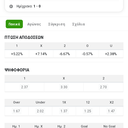
Ημίχρονο:
1 - 0
Γενικά
Αγώνας
Σύγκριση
Σχόλια
ΠΤΩΣΗ ΑΠΟΔΟΣΕΩΝ
1
X
2
O
U
+5.22%
+7.14%
-6.67%
-0.57%
+2.38%
ΨΗΦΟΦΟΡΙΑ
1
X
2
2.37
3.30
2.70
Over
Under
1X
12
X2
1.67
2.02
1.37
1.25
1.47
Ημ. 1
Ημ. X
Ημ. 2
Goal
No Goal