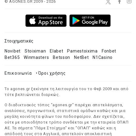
© AGONES.GR 2009 - 2026
Στοιχηματικές
Novibet
Stoiximan
Elabet
Pamestoixima
Fonbet
Bet365
Winmasters
Betsson
NetBet
N1Casino
Επικοινωνία
•
Όροι χρήσης
Το agones.gr ξεκίνησε τη λειτουργία του το Φεβ 2009 και από
τότε βελτιώνεται διαρκώς.
Ο διαδικτυακός τόπος "agones.gr" παρέχει αποτελέσματα,
αναλύσεις, προγνωστικά, στατιστικά ομάδων καθώς και μια
μεγάλη κοινότητα φίλων του ποδοσφαίρου. Δεν σχετίζεται,
ούτε με οποιοδήποτε τρόπο συνδέεται με την εταιρεία ΟΠΑΠ
ΑΕ. Τα σήματα "Πάμε Στοίχημα" και "ΟΠΑΠ" καθώς και η
απόδοσή τους στα Αγγλικά, αποτελούν αποκλειστική